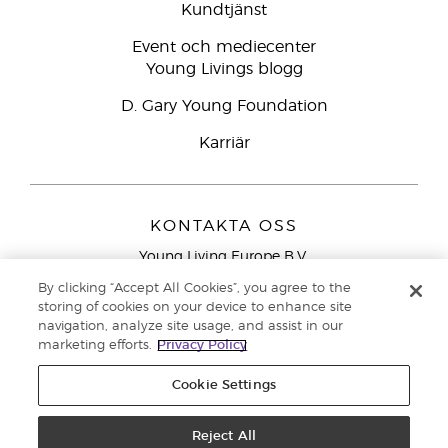
Kundtjänst
Event och mediecenter
Young Livings blogg
D. Gary Young Foundation
Karriär
KONTAKTA OSS
Young Living Europe B.V.
Peizerweg 97
By clicking “Accept All Cookies”, you agree to the
9727 AJ Groningen
storing of cookies on your device to enhance site
Nederländerna
navigation, analyze site usage, and assist in our
marketing efforts.
Privacy Policy
Kundtjänst – Avgiftsfritt lokalsamtal (ej från
mobiltelefon):
020 793400
Cookie Settings
Upphovsrätt © 2021 Young Living Essential Oils. Med ensamrätt. |
Reject All
Sekretess