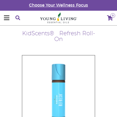
Choose Your Wellness Focus
0
KidScents® Refresh Roll-
On