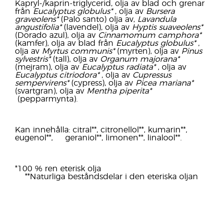
Kapryl-/kaprin-triglycerid, olja av blad och grenar
från
Eucalyptus globulus*
, olja av
Bursera
graveolens*
(Palo santo) olja av,
Lavandula
angustifolia*
(lavendel), olja av
Hyptis suaveolens*
(Dorado azul), olja av
Cinnamomum camphora*
(kamfer), olja av blad från
Eucalyptus globulus*
,
olja av
Myrtus communis*
(myrten), olja av
Pinus
sylvestris*
(tall), olja av
Organum majorana*
(mejram), olja av
Eucalyptus radiata*
, olja av
Eucalyptus citriodora*
, olja av
Cupressus
sempervirens*
(cypress), olja av
Picea mariana*
(svartgran), olja av
Mentha piperita*
(pepparmynta).
Kan innehålla: citral**, citronellol**, kumarin**,
eugenol**, geraniol**, limonen**, linalool**.
*100 % ren eterisk olja
**Naturliga beståndsdelar i den eteriska oljan