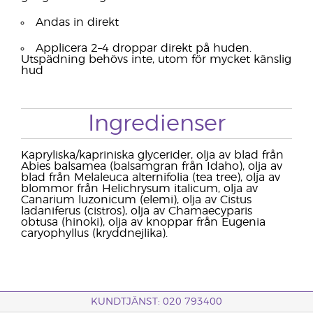
Andas in direkt
Applicera 2–4 droppar direkt på huden.
Utspädning behövs inte, utom för mycket känslig
hud
Ingredienser
Kapryliska/kapriniska glycerider, olja av blad från
Abies balsamea (balsamgran från Idaho), olja av
blad från Melaleuca alternifolia (tea tree), olja av
blommor från Helichrysum italicum, olja av
Canarium luzonicum (elemi), olja av Cistus
ladaniferus (cistros), olja av Chamaecyparis
obtusa (hinoki), olja av knoppar från Eugenia
caryophyllus (kryddnejlika).
KUNDTJÄNST: 020 793400