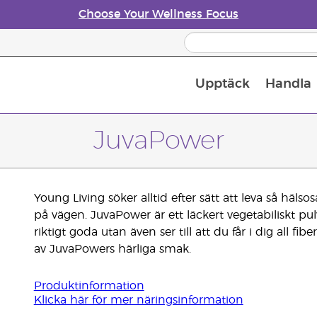
Choose Your Wellness Focus
Upptäck
Handla
Doftspridare till eteriska oljor
JuvaPower
Young Living söker alltid efter sätt att leva så häls
på vägen. JuvaPower är ett läckert vegetabiliskt pu
riktigt goda utan även ser till att du får i dig all f
av JuvaPowers härliga smak.
Produktinformation
Klicka här för mer näringsinformation