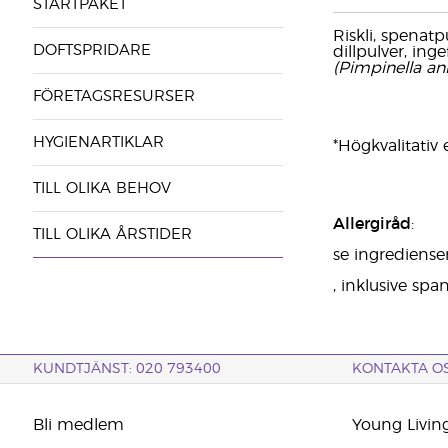
STARTPAKET
Riskli, spenatp
DOFTSPRIDARE
dillpulver, ing
(Pimpinella a
FÖRETAGSRESURSER
HYGIENARTIKLAR
*Högkvalitativ e
TILL OLIKA BEHOV
Allergiråd
:
TILL OLIKA ÅRSTIDER
se ingrediense
, inklusive sp
KUNDTJÄNST: 020 793400
KONTAKTA O
Bli medlem
Young Livin