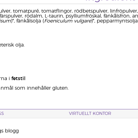
ulver, tomatpuré, tomatflingor, rödbetspulver, linfröpulver
efärspulver, rödalm, L-taurin, psylliumfröskal, fänkålsfrön, a
nisum
)*, fänkålsolja (
Foeniculum vulgare
)*, pepparmyntsolja
terisk olja.
rna i
fetstil
annmål som innehåller gluten.
SS
VIRTUELLT KONTOR
gs blogg