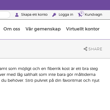
0
Skapa ett konto
Logga in
Kundvagn
Om oss
Vår gemenskap
Virtuellt kontor
Retreats för globalt erkännande
Lär dig allt om näringsämnen
Young Livings guide till kosttillskott
Så använder man eteriska oljor
Retreats för globalt erkännande
25 BRAND PARTNER-FÖRMÅNER
SHARE
osamt som möjligt och en fiberrik kost är ett bra steg
lver med låg salthalt som inte bara gör måltiderna
iber du behöver. Strö pulvret på din favoritmat och njut