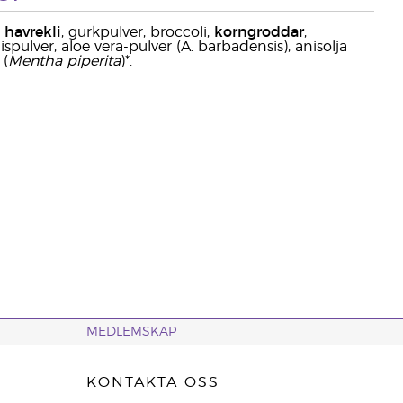
,
havrekli
, gurkpulver, broccoli,
korngroddar
,
nispulver, aloe vera-pulver (A. barbadensis), anisolja
 (
Mentha piperita
)*.
MEDLEMSKAP
KONTAKTA OSS