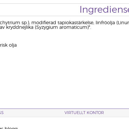
Ingrediens
chytrium sp.), modifierad tapiokastärkelse, linfröolja (Linu
a av kryddnejlika (Syzygium aromaticum)*.
isk olja
SS
VIRTUELLT KONTOR