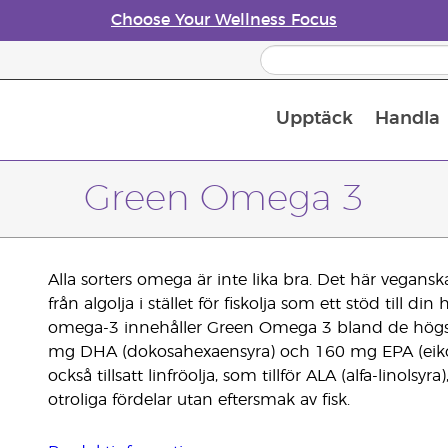
Choose Your Wellness Focus
Upptäck
Handla
Doftspridare till eteriska oljor
Green Omega 3
Alla sorters omega är inte lika bra. Det här vegansk
från algolja i stället för fiskolja som ett stöd till 
omega-3 innehåller Green Omega 3 bland de högst
mg DHA (dokosahexaensyra) och 160 mg EPA (eikosap
också tillsatt linfröolja, som tillför ALA (alfa-linolsy
otroliga fördelar utan eftersmak av fisk.