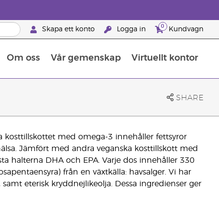
0
Skapa ett konto
Logga in
Kundvagn
Om oss
Vår gemenskap
Virtuellt kontor
Retreats för globalt erkännande
Lär dig allt om näringsämnen
Young Livings guide till kosttillskott
Så använder man eteriska oljor
Retreats för globalt erkännande
25 BRAND PARTNER-FÖRMÅNER
SHARE
a kosttillskottet med omega-3 innehåller fettsyror
din hälsa. Jämfört med andra veganska kosttillskott med
a halterna DHA och EPA. Varje dos innehåller 330
entaensyra) från en växtkälla: havsalger. Vi har
ra), samt eterisk kryddnejlikeolja. Dessa ingredienser ger