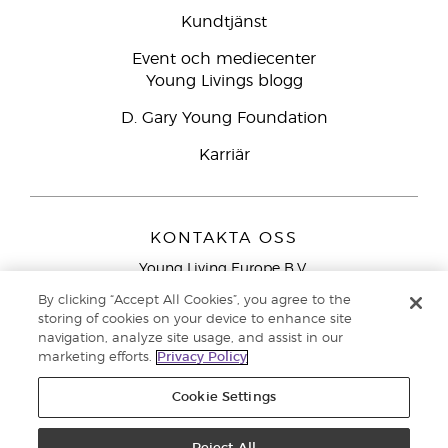
Kundtjänst
Event och mediecenter
Young Livings blogg
D. Gary Young Foundation
Karriär
KONTAKTA OSS
Young Living Europe B.V.
Peizerweg 97
By clicking “Accept All Cookies”, you agree to the
9727 AJ Groningen
storing of cookies on your device to enhance site
Nederländerna
navigation, analyze site usage, and assist in our
marketing efforts.
Privacy Policy
Kundtjänst – Avgiftsfritt lokalsamtal (ej från
mobiltelefon):
020 793400
Cookie Settings
Upphovsrätt © 2021 Young Living Essential Oils. Med ensamrätt. |