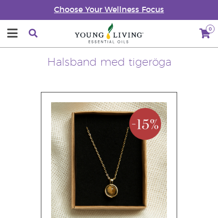
Choose Your Wellness Focus
0
Halsband med tigeröga