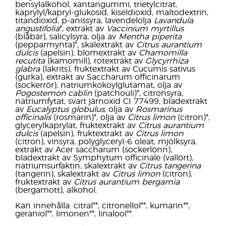
bensylalkohol, xantangummi, trietylcitrat,
kaprylyl/kapryl-glukosid, kiseldioxid, maltodextrin,
titandioxid, p-anissyra, lavendelolja
Lavandula
angustifolia
*, extrakt av
Vaccinium myrtillus
(blåbär), salicylsyra, olja av
Mentha piperita
(pepparmynta)*, skalextrakt av
Citrus aurantium
dulcis
(apelsin), blomextrakt av
Chamomilla
recutita
(kamomill), rotextrakt av
Glycyrrhiza
glabra
(lakrits), fruktextrakt av Cucumis sativus
(gurka), extrakt av Saccharum officinarum
(sockerrör), natriumkokoylglutamat, olja av
Pogostemon cablin
(patchouli)*, citronsyra,
natriumfytat, svart järnoxid CI 77499, bladextrakt
av
Eucalyptus globulus
, olja av
Rosmarinus
officinalis
(rosmarin)*, olja av
Citrus limon
(citron)*,
glycerylkaprylat, fruktextrakt av
Citrus aurantium
dulcis
(apelsin), fruktextrakt av
Citrus limon
(citron), vinsyra, polyglyceryl-6 oleat, mjölksyra,
extrakt av Acer saccharum (sockerlönn),
bladextrakt av Symphytum officinale (vallört),
natriumsurfaktin, skalextrakt av
Citrus tangerina
(tangerin), skalextrakt av
Citrus limon
(citron),
fruktextrakt av
Citrus aurantium bergamia
(bergamott), alkohol.
Kan innehålla: citral**, citronellol**, kumarin**,
geraniol**, limonen**, linalool**.