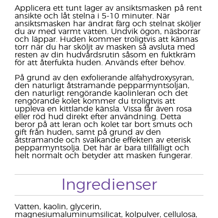
Applicera ett tunt lager av ansiktsmasken på rent
ansikte och låt stelna i 5-10 minuter. När
ansiktsmasken har ändrat färg och stelnat sköljer
du av med varmt vatten. Undvik ögon, näsborrar
och läppar. Huden kommer troligtvis att kännas
torr när du har sköljt av masken så avsluta med
resten av din hudvårdsrutin såsom en fuktkräm
för att återfukta huden. Används efter behov.
På grund av den exfolierande alfahydroxysyran,
den naturligt åtstramande pepparmyntsoljan,
den naturligt rengörande kaolinleran och det
rengörande kolet kommer du troligtvis att
uppleva en kittlande känsla. Vissa får även rosa
eller röd hud direkt efter användning. Detta
beror på att leran och kolet tar bort smuts och
gift från huden, samt på grund av den
åtstramande och svalkande effekten av eterisk
pepparmyntsolja. Det här är bara tillfälligt och
helt normalt och betyder att masken fungerar.
Ingredienser
Vatten, kaolin, glycerin,
magnesiumaluminumsilicat, kolpulver, cellulosa,