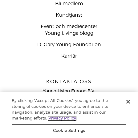
Bli medlem
Kundtjänst
Event och mediecenter
Young Livings blogg
D. Gary Young Foundation
Karriär
KONTAKTA OSS
Young Living Europe B.V.
Peizerweg 97
By clicking “Accept All Cookies”, you agree to the
9727 AJ Groningen
storing of cookies on your device to enhance site
Nederländerna
navigation, analyze site usage, and assist in our
marketing efforts.
Privacy Policy
Kundtjänst – Avgiftsfritt lokalsamtal (ej från
mobiltelefon):
020 793400
Cookie Settings