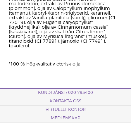
maltodextrin, extrakt av Prunus domestica
(plommon), olja av Calophyllum inophyllum
(tamanu), kapryl-/kaprin-triglycerid, karamell,
extrakt av Vanilla planifolia (vanilj), glimmer (CI
77019), olja av Eugenia caryophyllus*
(kryddnejlika), olja av Cinnamomum cassia*
(kassiakanel), olja av skal från Citrus limon*
(citron), olja av Myristica fragrans* (muskot),
titandioxid (CI 77891), järnoxid (CI 77491),
tokoferol.
*100 % högkvalitativ eterisk olja
KUNDTJÄNST: 020 793400
KONTAKTA OSS
VIRTUELLT KONTOR
MEDLEMSKAP