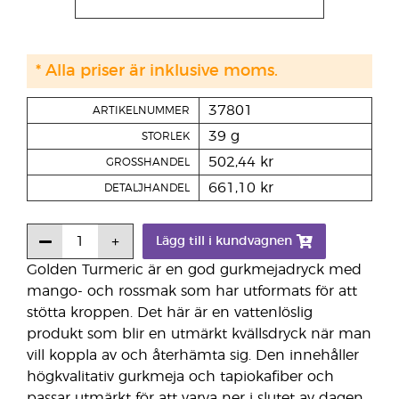
* Alla priser är inklusive moms.
37801
ARTIKELNUMMER
39 g
STORLEK
502,44 kr
GROSSHANDEL
661,10 kr
DETALJHANDEL
Lägg till i kundvagnen
Golden Turmeric är en god gurkmejadryck med
mango- och rossmak som har utformats för att
stötta kroppen. Det här är en vattenlöslig
produkt som blir en utmärkt kvällsdryck när man
vill koppla av och återhämta sig. Den innehåller
högkvalitativ gurkmeja och tapiokafiber och
passar utmärkt för att varva ner i slutet av dagen.