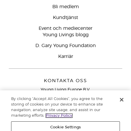
Bli medlem
Kundtjänst
Event och mediecenter
Young Livings blogg
D. Gary Young Foundation
Karriär
KONTAKTA OSS
Young Living Europe B.V.
Peizerweg 97
By clicking “Accept All Cookies”, you agree to the
9727 AJ Groningen
storing of cookies on your device to enhance site
Nederländerna
navigation, analyze site usage, and assist in our
marketing efforts.
Privacy Policy
Kundtjänst – Avgiftsfritt lokalsamtal (ej från
mobiltelefon):
020 793400
Cookie Settings