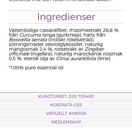
Ingredienser
Vattenlösliga cassavafiber, rhizomextrakt 26,8 %
från
Curcuma longa
(gurkmeja), harts från
Boswellia serrata
(indiskt rökelseträd),
sötningsmedel: steviolglykosider, naturlig
mangosmak 2,4 %, rotextrakt av
Zingiber
officinale
(ingefära), naturlig marockansk rossmak
0,5 %, eterisk olja av
Citrus aurantifolia
(lime).
*100% pure essential oil
KUNDTJÄNST: 020 793400
KONTAKTA OSS
VIRTUELLT KONTOR
MEDLEMSKAP