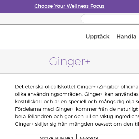
Choose Your Wellness Focus
Upptäck
Handla
Doftspridare till eteriska oljor
Ginger+
Det eteriska oljetillskottet Ginger+ (Zingiber offici
olika användningsområden. Ginger+ kan användas
kosttillskott och är en speciell och mångsidig olja s
Fördelarna med Ginger+ kommer från de naturlig
beta-fellandren och gör den till en viktig ingredien
Ginger+ skiljer sig från mängden oavsett om den tills
558808
ARTIKELNUMMER