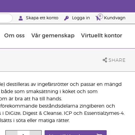
0
Skapa ett konto
Logga in
Kundvagn
Om oss
Vår gemenskap
Virtuellt kontor
Retreats för globalt erkännande
Lär dig allt om näringsämnen
Young Livings guide till kosttillskott
Så använder man eteriska oljor
Retreats för globalt erkännande
25 BRAND PARTNER-FÖRMÅNER
SHARE
nale) destilleras av ingefärsrötter och passar en mängd
 både som smaksättning i köket och som
om är bra att ha till hands.
t förekommande beståndsdelarna zingiberen och
s i DiGize, Digest & Cleanse, ICP och Essentialzymes-4.
ätts i söta eller matiga rätter.