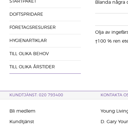
STARTPAKET
Blanda några d
DOFTSPRIDARE
FÖRETAGSRESURSER
Olja av ingefärs
HYGIENARTIKLAR
†100 % ren eter
TILL OLIKA BEHOV
TILL OLIKA ÅRSTIDER
KUNDTJÄNST: 020 793400
KONTAKTA O
Bli medlem
Young Livin
Kundtjänst
D. Gary You