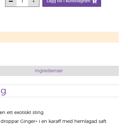
Lägg till i kundvagnen
Ingredienser
ng
 ett exotiskt sting.
a droppar Ginger+ i en karaff med hemlagad saft.