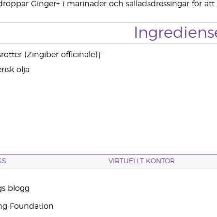
roppar Ginger+ i marinader och salladsdressingar för a
Ingrediens
rötter (Zingiber officinale)†
isk olja
SS
VIRTUELLT KONTOR
gs blogg
ng Foundation