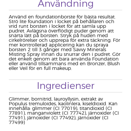
Användning
Använd en foundationborste för bästa resultat.
Strö lite foundation i locket på behållaren och
vrid runt borsten i locket för att samla upp
pudret. Avlägsna överflödigt puder genom att
snärta lätt på borsten. Stryk på huden med
cirkelrörelser och upprepa för extra täckning. För
mer kontrollerad applicering kan du spraya
borsten 2 till 3 gånger med Savvy Minerals
Misting Spray innan du snurrar den i pudret. Gör
det enkelt genom att bara använda Foundation
eller använd tillsammans med en Bronzer, Blush
eller Veil för en full makeup.
Ingredienser
Glimmer, bornitrid, lauroyllysin, extrakt av
Populus tremuloides, kaolinlera, kiseldioxid. Kan
innehålla: glimmer (CI 77019), titandioxid (CI
77891), manganviolett (CI 77742), järnoxider (CI
77491), järnoxider (CI 77492), järnoxider (CI
77499)