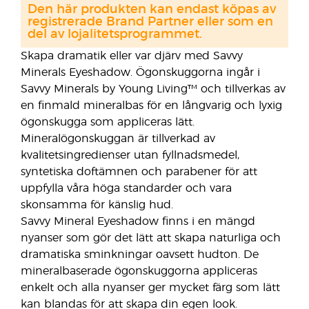
Den här produkten kan endast köpas av
registrerade Brand Partner eller som en
del av lojalitetsprogrammet.
Skapa dramatik eller var djärv med Savvy
Minerals Eyeshadow. Ögonskuggorna ingår i
Savvy Minerals by Young Living™ och tillverkas av
en finmald mineralbas för en långvarig och lyxig
ögonskugga som appliceras lätt.
Mineralögonskuggan är tillverkad av
kvalitetsingredienser utan fyllnadsmedel,
syntetiska doftämnen och parabener för att
uppfylla våra höga standarder och vara
skonsamma för känslig hud.
Savvy Mineral Eyeshadow finns i en mängd
nyanser som gör det lätt att skapa naturliga och
dramatiska sminkningar oavsett hudton. De
mineralbaserade ögonskuggorna appliceras
enkelt och alla nyanser ger mycket färg som lätt
kan blandas för att skapa din egen look.