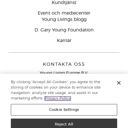
Kundtjänst
Event och mediecenter
Young Livings blogg
D. Gary Young Foundation
Karriär
KONTAKTA OSS
Young Living Europe B.V.
Peizerweg 97
By clicking “Accept All Cookies”, you agree to the
9727 AJ Groningen
storing of cookies on your device to enhance site
Nederländerna
navigation, analyze site usage, and assist in our
marketing efforts.
Privacy Policy
Kundtjänst – Avgiftsfritt lokalsamtal (ej från
mobiltelefon):
020 793400
Cookie Settings
Upphovsrätt © 2021 Young Living Essential Oils. Med ensamrätt. |
Reject All
Sekretess