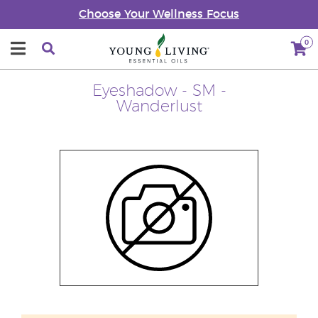
Choose Your Wellness Focus
0
Eyeshadow - SM -
Wanderlust