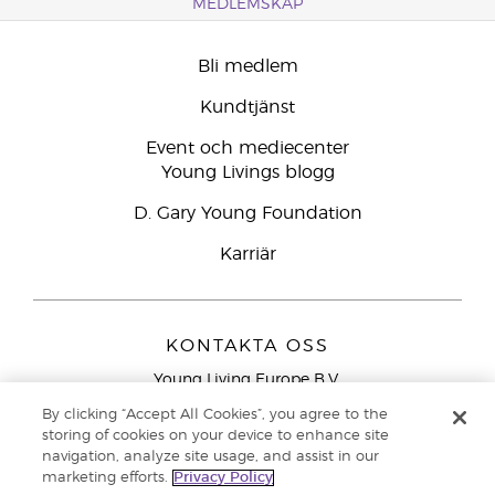
MEDLEMSKAP
Bli medlem
Kundtjänst
Event och mediecenter
Young Livings blogg
D. Gary Young Foundation
Karriär
KONTAKTA OSS
Young Living Europe B.V.
Peizerweg 97
By clicking “Accept All Cookies”, you agree to the
9727 AJ Groningen
storing of cookies on your device to enhance site
Nederländerna
navigation, analyze site usage, and assist in our
marketing efforts.
Privacy Policy
Kundtjänst – Avgiftsfritt lokalsamtal (ej från