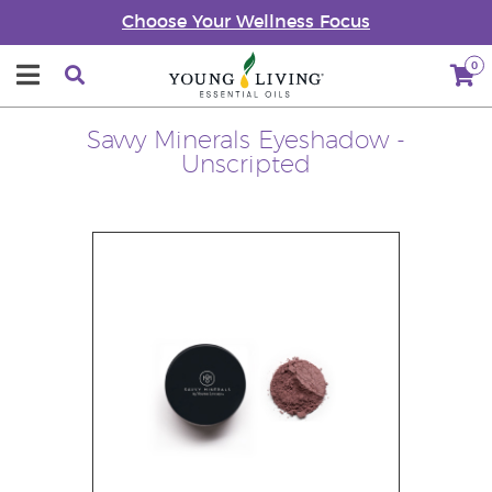
Choose Your Wellness Focus
0
Savvy Minerals Eyeshadow -
Unscripted