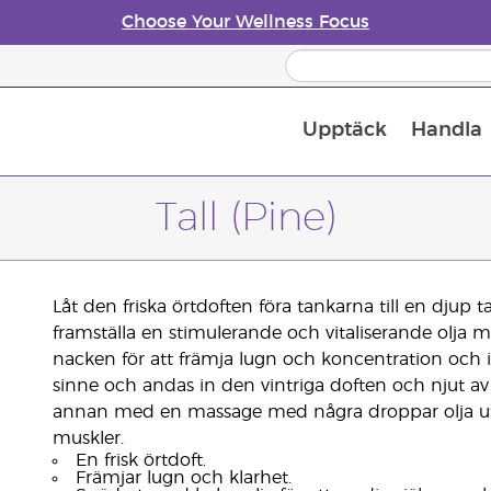
Choose Your Wellness Focus
Upptäck
Handla
Doftspridare till eteriska oljor
Tall (Pine)
Låt den friska örtdoften föra tankarna till en djup ta
framställa en stimulerande och vitaliserande olja 
nacken för att främja lugn och koncentration och 
sinne och andas in den vintriga doften och njut av 
annan med en massage med några droppar olja u
muskler.
En frisk örtdoft.
Främjar lugn och klarhet.