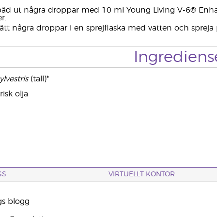
äd ut några droppar med 10 ml Young Living V-6® Enha
r.
sätt några droppar i en sprejflaska med vatten och spreja
Ingrediens
lvestris
(tall)*
isk olja
SS
VIRTUELLT KONTOR
gs blogg