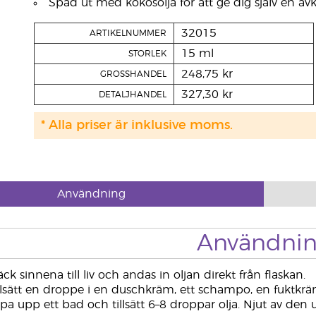
Späd ut med kokosolja för att ge dig själv en a
32015
ARTIKELNUMMER
15 ml
STORLEK
248,75 kr
GROSSHANDEL
327,30 kr
DETALJHANDEL
* Alla priser är inklusive moms.
Användning
Användni
ck sinnena till liv och andas in oljan direkt från flaskan.
llsätt en droppe i en duschkräm, ett schampo, en fuktkräm 
a upp ett bad och tillsätt 6–8 droppar olja. Njut av den 