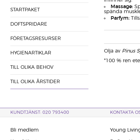
infinner sig.
Massage:
Sp
STARTPAKET
spända muskle
Parfym:
Till
DOFTSPRIDARE
FÖRETAGSRESURSER
Olja av
Pinus Sy
HYGIENARTIKLAR
*100 % ren eter
TILL OLIKA BEHOV
TILL OLIKA ÅRSTIDER
KUNDTJÄNST: 020 793400
KONTAKTA O
Bli medlem
Young Livin