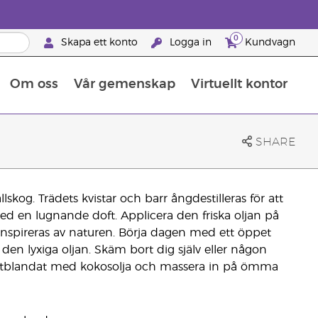
0
Skapa ett konto
Logga in
Kundvagn
Om oss
Vår gemenskap
Virtuellt kontor
Retreats för globalt erkännande
Lär dig allt om näringsämnen
Young Livings guide till kosttillskott
Så använder man eteriska oljor
Retreats för globalt erkännande
25 BRAND PARTNER-FÖRMÅNER
SHARE
llskog. Trädets kvistar och barr ångdestilleras för att
med en lugnande doft. Applicera den friska oljan på
inspireras av naturen. Börja dagen med ett öppet
den lyxiga oljan. Skäm bort dig själv eller någon
tblandat med kokosolja och massera in på ömma