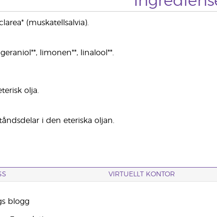
Ingrediens
clarea* (muskatellsalvia).
eraniol**, limonen**, linalool**.
terisk olja.
tåndsdelar i den eteriska oljan.
SS
VIRTUELLT KONTOR
gs blogg