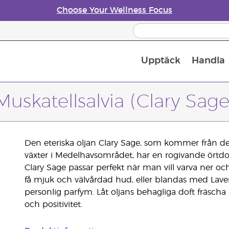
Choose Your Wellness Focus
Upptäck
Handla
Doftspridare till eteriska oljor
Muskatellsalvia (Clary Sage
Den eteriska oljan Clary Sage, som kommer från de
växter i Medelhavsområdet, har en rogivande ört
Clary Sage passar perfekt när man vill varva ner och 
få mjuk och välvårdad hud, eller blandas med La
personlig parfym. Låt oljans behagliga doft fräscha 
och positivitet.