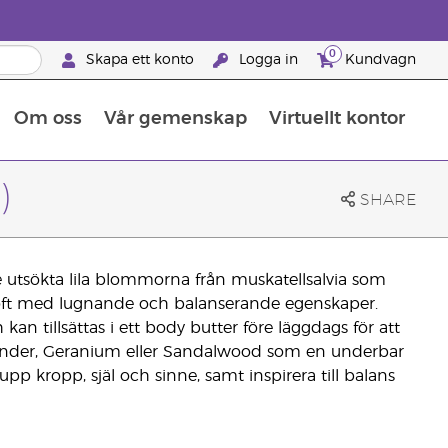
0
Skapa ett konto
Logga in
Kundvagn
Om oss
Vår gemenskap
Virtuellt kontor
Retreats för globalt erkännande
Lär dig allt om näringsämnen
Young Livings guide till kosttillskott
Så använder man eteriska oljor
Retreats för globalt erkännande
25 BRAND PARTNER-FÖRMÅNER
)
SHARE
 utsökta lila blommorna från muskatellsalvia som
doft med lugnande och balanserande egenskaper.
kan tillsättas i ett body butter före läggdags för att
vender, Geranium eller Sandalwood som en underbar
upp kropp, själ och sinne, samt inspirera till balans