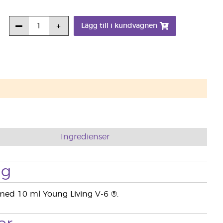
Lägg till i kundvagnen
Ingredienser
ng
med 10 ml Young Living V-6 ®.