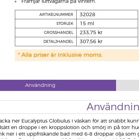
Främjar luftvägarna på vintern.
32028
ARTIKELNUMMER
15 ml
STORLEK
233,75 kr
GROSSHANDEL
307,56 kr
DETALJHANDEL
* Alla priser är inklusive moms.
Användning
Användni
cka ner Eucalyptus Globulus i väskan för att snabbt ku
llsätt en droppe i en kroppslotion och smörj in på torr hu
k ner i ett uppfriskande bad med 6–8 droppar olja som 