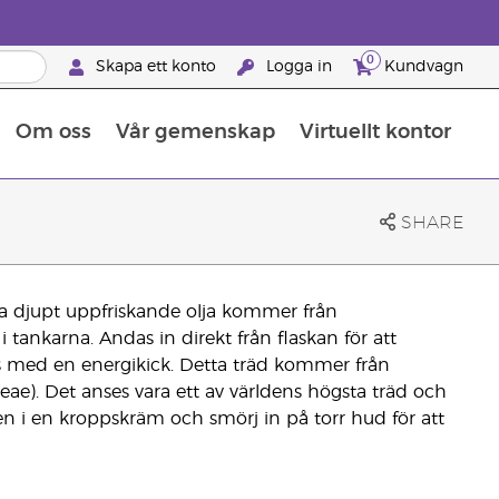
0
Skapa ett konto
Logga in
Kundvagn
Om oss
Vår gemenskap
Virtuellt kontor
Retreats för globalt erkännande
Lär dig allt om näringsämnen
Young Livings guide till kosttillskott
Så använder man eteriska oljor
Retreats för globalt erkännande
25 BRAND PARTNER-FÖRMÅNER
SHARE
 djupt uppfriskande olja kommer från
 tankarna. Andas in direkt från flaskan för att
us med en energikick. Detta träd kommer från
ceae). Det anses vara ett av världens högsta träd och
n i en kroppskräm och smörj in på torr hud för att