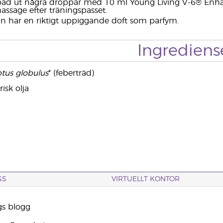
äd ut några droppar med 10 ml Young Living V-6® Enhan
sage efter träningspasset.
n har en riktigt uppiggande doft som parfym.
Ingrediens
tus globulus
* (feberträd)
isk olja
SS
VIRTUELLT KONTOR
gs blogg