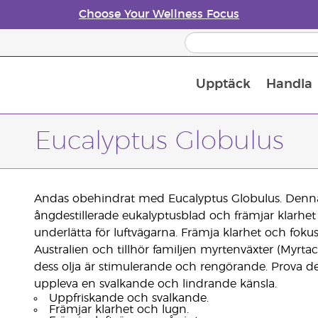
Choose Your Wellness Focus
Upptäck
Handla
Doftspridare till eteriska oljor
Eucalyptus Globulus
Andas obehindrat med Eucalyptus Globulus. Denna
ångdestillerade eukalyptusblad och främjar klarhet i
underlätta för luftvägarna. Främja klarhet och fok
Australien och tillhör familjen myrtenväxter (Myrta
dess olja är stimulerande och rengörande. Prova de
uppleva en svalkande och lindrande känsla.
Uppfriskande och svalkande.
Främjar klarhet och lugn.