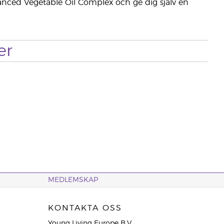
ced Vegetable Oil Complex och ge dig själv en
er
MEDLEMSKAP
KONTAKTA OSS
Young Living Europe B.V.