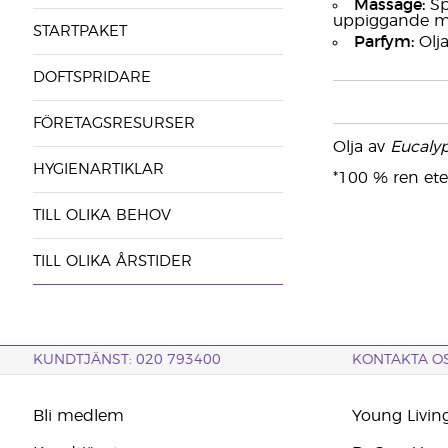
Massage:
Sp
uppiggande mas
STARTPAKET
Parfym:
Olja
DOFTSPRIDARE
FÖRETAGSRESURSER
Olja av
Eucalyp
HYGIENARTIKLAR
*100 % ren eter
TILL OLIKA BEHOV
TILL OLIKA ÅRSTIDER
KUNDTJÄNST: 020 793400
KONTAKTA O
Bli medlem
Young Livin