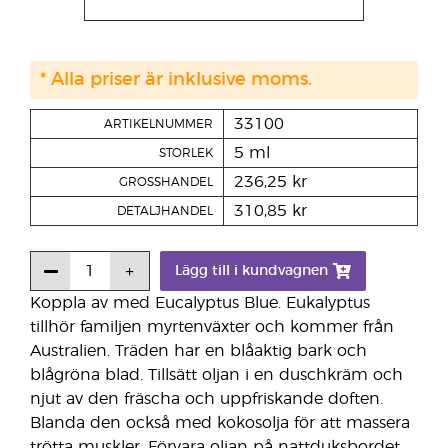
* Alla priser är inklusive moms.
33100
ARTIKELNUMMER
5 ml
STORLEK
236,25 kr
GROSSHANDEL
310,85 kr
DETALJHANDEL
Lägg till i kundvagnen
Koppla av med Eucalyptus Blue. Eukalyptus
tillhör familjen myrtenväxter och kommer från
Australien. Träden har en blåaktig bark och
blågröna blad. Tillsätt oljan i en duschkräm och
njut av den fräscha och uppfriskande doften.
Blanda den också med kokosolja för att massera
trötta muskler. Förvara oljan på nattduksbordet