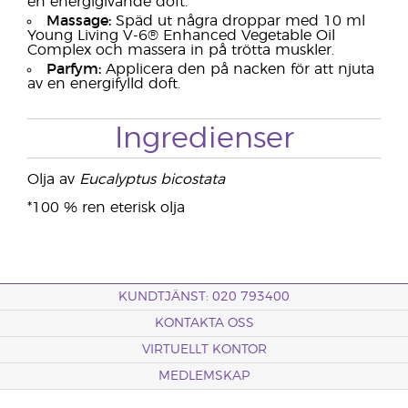
en energigivande doft.
Massage:
Späd ut några droppar med 10 ml
Young Living V-6® Enhanced Vegetable Oil
Complex och massera in på trötta muskler.
Parfym:
Applicera den på nacken för att njuta
av en energifylld doft.
Ingredienser
Olja av
Eucalyptus bicostata
*100 % ren eterisk olja
KUNDTJÄNST: 020 793400
KONTAKTA OSS
VIRTUELLT KONTOR
MEDLEMSKAP