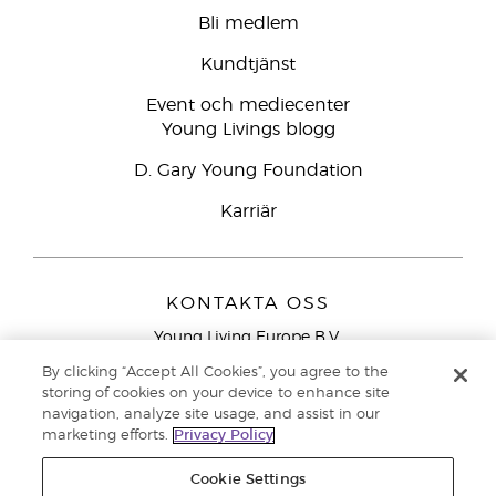
Bli medlem
Kundtjänst
Event och mediecenter
Young Livings blogg
D. Gary Young Foundation
Karriär
KONTAKTA OSS
Young Living Europe B.V.
Peizerweg 97
By clicking “Accept All Cookies”, you agree to the
9727 AJ Groningen
storing of cookies on your device to enhance site
Nederländerna
navigation, analyze site usage, and assist in our
marketing efforts.
Privacy Policy
Kundtjänst – Avgiftsfritt lokalsamtal (ej från
mobiltelefon):
020 793400
Cookie Settings