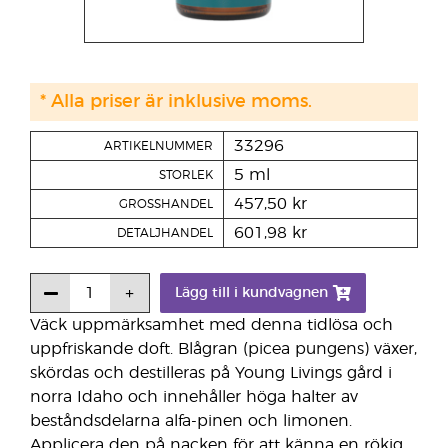
* Alla priser är inklusive moms.
33296
ARTIKELNUMMER
5 ml
STORLEK
457,50 kr
GROSSHANDEL
601,98 kr
DETALJHANDEL
Lägg till i kundvagnen
Väck uppmärksamhet med denna tidlösa och
uppfriskande doft. Blågran (picea pungens) växer,
skördas och destilleras på Young Livings gård i
norra Idaho och innehåller höga halter av
beståndsdelarna alfa-pinen och limonen.
Applicera den på nacken för att känna en rökig