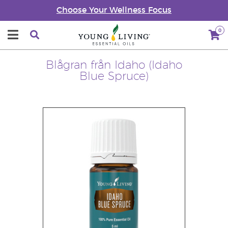
Choose Your Wellness Focus
0
Blågran från Idaho (Idaho
Blue Spruce)