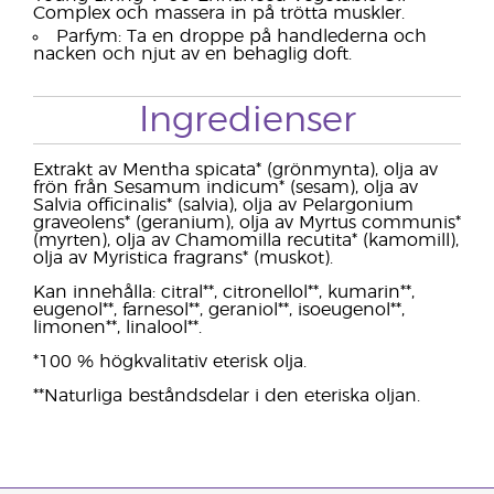
Complex och massera in på trötta muskler.
Parfym: Ta en droppe på handlederna och
nacken och njut av en behaglig doft.
Ingredienser
Extrakt av Mentha spicata* (grönmynta), olja av
frön från Sesamum indicum* (sesam), olja av
Salvia officinalis* (salvia), olja av Pelargonium
graveolens* (geranium), olja av Myrtus communis*
(myrten), olja av Chamomilla recutita* (kamomill),
olja av Myristica fragrans* (muskot).
Kan innehålla: citral**, citronellol**, kumarin**,
eugenol**, farnesol**, geraniol**, isoeugenol**,
limonen**, linalool**.
*100 % högkvalitativ eterisk olja.
**Naturliga beståndsdelar i den eteriska oljan.