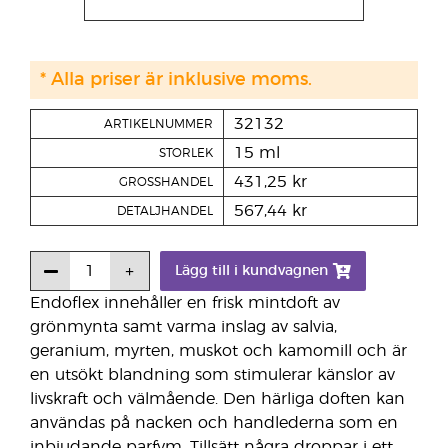
* Alla priser är inklusive moms.
32132
ARTIKELNUMMER
15 ml
STORLEK
431,25 kr
GROSSHANDEL
567,44 kr
DETALJHANDEL
Lägg till i kundvagnen
Endoflex innehåller en frisk mintdoft av
grönmynta samt varma inslag av salvia,
geranium, myrten, muskot och kamomill och är
en utsökt blandning som stimulerar känslor av
livskraft och välmående. Den härliga doften kan
användas på nacken och handlederna som en
inbjudande parfym. Tillsätt några droppar i ett