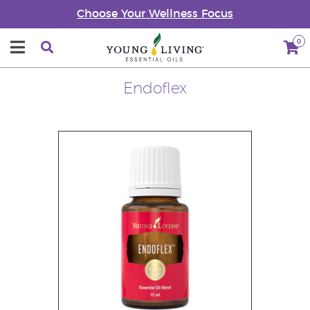
Choose Your Wellness Focus
0
Endoflex