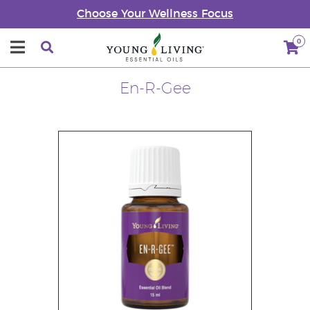
Choose Your Wellness Focus
0
En-R-Gee