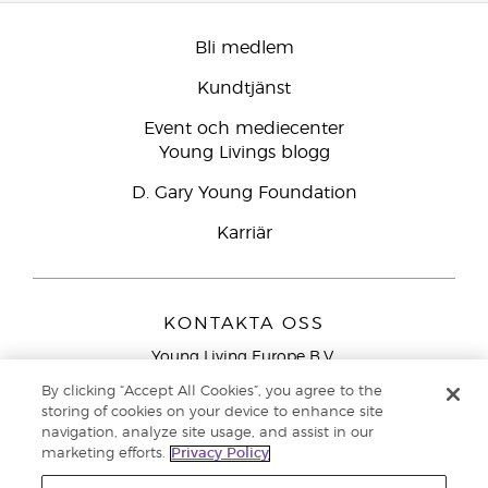
Bli medlem
Kundtjänst
Event och mediecenter
Young Livings blogg
D. Gary Young Foundation
Karriär
KONTAKTA OSS
Young Living Europe B.V.
Peizerweg 97
By clicking “Accept All Cookies”, you agree to the
9727 AJ Groningen
storing of cookies on your device to enhance site
Nederländerna
navigation, analyze site usage, and assist in our
marketing efforts.
Privacy Policy
Kundtjänst – Avgiftsfritt lokalsamtal (ej från
mobiltelefon):
020 793400