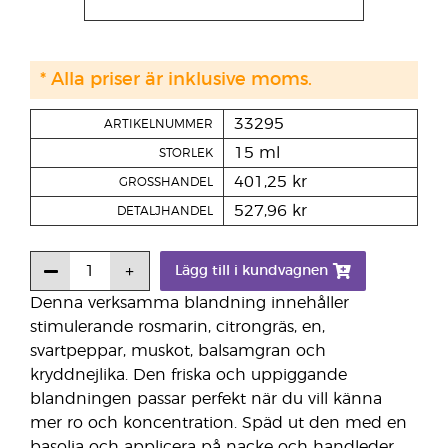
* Alla priser är inklusive moms.
33295
ARTIKELNUMMER
15 ml
STORLEK
401,25 kr
GROSSHANDEL
527,96 kr
DETALJHANDEL
Lägg till i kundvagnen
Denna verksamma blandning innehåller
stimulerande rosmarin, citrongräs, en,
svartpeppar, muskot, balsamgran och
kryddnejlika. Den friska och uppiggande
blandningen passar perfekt när du vill känna
mer ro och koncentration. Späd ut den med en
basolja och applicera på nacke och handleder