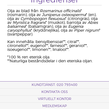
Ingredienser
Olja av blad från
Rosmarinus officinalis
*
(rosmarin), olja av
Juniperus osteosperma
* (en),
olja av
Cymbopogon flexuosus
* (citrongräs), olja
av
Myristica fragrans
* (muskot), barrolja av
Abies
balsamea
* (balsamgran), olja av
Eugenia
caryophyllus
* (kryddnejlika), olja av
Piper nigrum
*
(svartpeppar).
Kan innehålla: bensylbensoat**, citral**,
citronellol**, eugenol**, farnesol**, geraniol**,
isoeugenol**, limonen**, linalool**.
*100 % ren eterisk olja.
**Naturliga beståndsdelar i den eteriska oljan.
KUNDTJÄNST: 020 793400
KONTAKTA OSS
VIRTUELLT KONTOR
MEDLEMSKAP