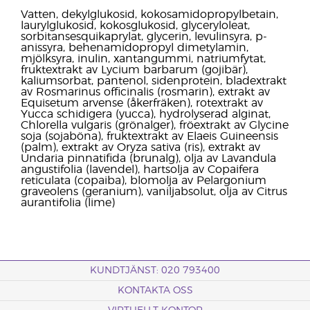
Vatten, dekylglukosid, kokosamidopropylbetain,
laurylglukosid, kokosglukosid, glyceryloleat,
sorbitansesquikaprylat, glycerin, levulinsyra, p-
anissyra, behenamidopropyl dimetylamin,
mjölksyra, inulin, xantangummi, natriumfytat,
fruktextrakt av Lycium barbarum (gojibär),
kaliumsorbat, pantenol, sidenprotein, bladextrakt
av Rosmarinus officinalis (rosmarin), extrakt av
Equisetum arvense (åkerfräken), rotextrakt av
Yucca schidigera (yucca), hydrolyserad alginat,
Chlorella vulgaris (grönalger), fröextrakt av Glycine
soja (sojaböna), fruktextrakt av Elaeis Guineensis
(palm), extrakt av Oryza sativa (ris), extrakt av
Undaria pinnatifida (brunalg), olja av Lavandula
angustifolia (lavendel), hartsolja av Copaifera
reticulata (copaiba), blomolja av Pelargonium
graveolens (geranium), vaniljabsolut, olja av Citrus
aurantifolia (lime)
KUNDTJÄNST: 020 793400
KONTAKTA OSS