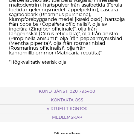
berberisrotextrakt (Berberis vulgaris) (innehåller
maltodextrin), hartspulver från asafoetida (Ferula
foetida), geleringsmedel [äppelpektin], cascara-
sagradabark (Rhamnus purshiana),
klumpförebyggande medel [kiseldioxid], hartsolja
från copaiba (Copaifera officinalis)*, olja av
ingefära (Zingiber officinale)*, olja från
tangerinskal (Citrus reticulata)*, olja från anisfrö
(Pimpinella anisum)*, olja från pepparmyntsblad
(Mentha piperita)*, olja från rosmarinblad
(Rosmarinus officinalis)*, olja från
kamomillblommor (Matricaria recutita)*
*Högkvalitativ eterisk olja
KUNDTJÄNST: 020 793400
KONTAKTA OSS
VIRTUELLT KONTOR
MEDLEMSKAP