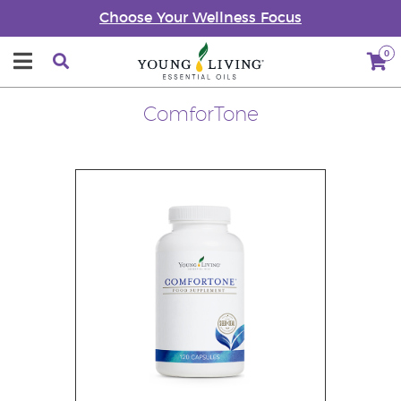
Choose Your Wellness Focus
0
ComforTone