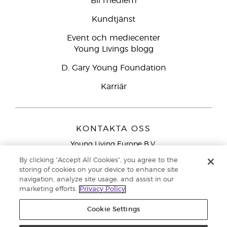
Bli medlem
Kundtjänst
Event och mediecenter
Young Livings blogg
D. Gary Young Foundation
Karriär
KONTAKTA OSS
Young Living Europe B.V.
Peizerweg 97
By clicking “Accept All Cookies”, you agree to the
9727 AJ Groningen
storing of cookies on your device to enhance site
Nederländerna
navigation, analyze site usage, and assist in our
marketing efforts.
Privacy Policy
Kundtjänst – Avgiftsfritt lokalsamtal (ej från
mobiltelefon):
020 793400
Cookie Settings