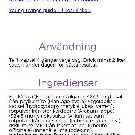
Young Livings guide till kosttillskott
Användning
Ta 1 kapsel 4 gånger varje dag. Drick minst 2 liter
vatten under dagen för bästa resultat.
Ingredienser
Fänkålsfrö (Foeniculum vulgare) (424,5 mg), skal
från psylliumfrö (Plantago ovata), vegetabilisk
kapsel [hydroxypropylmetylcellulosa, vatten],
rotpulver från stor kardborre (Arctium lappa)
(324,5 mg), vitlökspulver (Allium sativum),
rotpulver från röd solhatt (Echinacea purpurea),
riskli, rotextrakt från läkerabarber (Rheum
officinale) (innehåller maltodextrin),