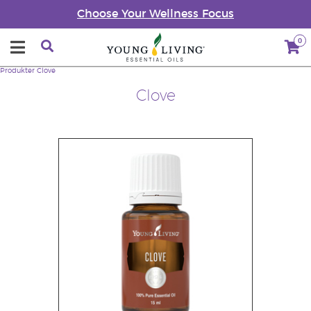
Choose Your Wellness Focus
0
Produkter
Clove
Clove