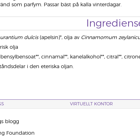
nd som parfym. Passar bäst på kalla vinterdagar.
Ingrediens
aurantium dulcis
(apelsin)*, olja av
Cinnamomum zeylanic
isk olja
ensylbensoat**, cinnamal**, kanelalkohol**, citral**, citronell
tåndsdelar i den eteriska oljan.
SS
VIRTUELLT KONTOR
gs blogg
ng Foundation