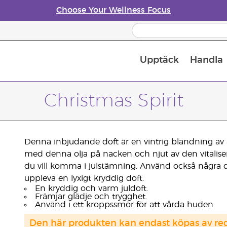
Choose Your Wellness Focus
Upptäck
Handla
Doftspridare till eteriska oljor
Christmas Spirit
Denna inbjudande doft är en vintrig blandning av 
med denna olja på nacken och njut av den vitalis
du vill komma i julstämning. Använd också några d
uppleva en lyxigt kryddig doft.
En kryddig och varm juldoft.
Främjar glädje och trygghet.
Använd i ett kroppssmör för att vårda huden.
Den här produkten kan endast köpas av regi