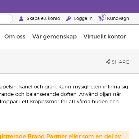
0
Skapa ett konto
Logga in
Kundvagn
Om oss
Vår gemenskap
Virtuellt kontor
Retreats för globalt erkännande
Lär dig allt om näringsämnen
Young Livings guide till kosttillskott
Så använder man eteriska oljor
Retreats för globalt erkännande
25 BRAND PARTNER-FÖRMÅNER
SHARE
apelsin, kanel och gran. Känn mysigheten infinna sig
erande och balanserande doften. Använd oljan när
roppar i ett kroppssmör för att vårda huden och
strerade Brand Partner eller som en del av