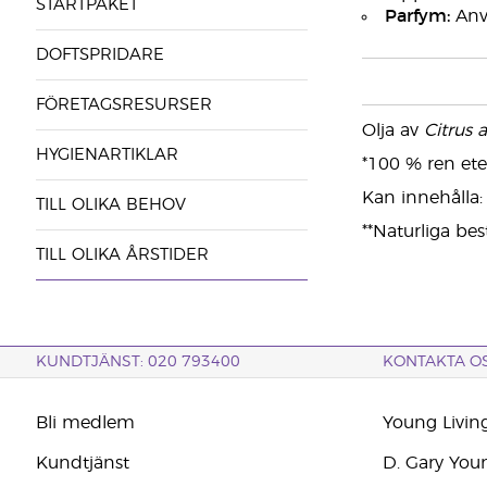
STARTPAKET
Parfym:
Anvä
DOFTSPRIDARE
FÖRETAGSRESURSER
Olja av
Citrus 
HYGIENARTIKLAR
*100 % ren eter
Kan innehålla: b
TILL OLIKA BEHOV
**Naturliga bes
TILL OLIKA ÅRSTIDER
KUNDTJÄNST: 020 793400
KONTAKTA O
Bli medlem
Young Livin
Kundtjänst
D. Gary You