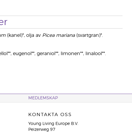
er
um
(kanel)*, olja av
Picea mariana
(svartgran)*.
ol**, eugenol**, geraniol**, limonen**, linalool**.
MEDLEMSKAP
KONTAKTA OSS
Young Living Europe B.V.
Peizerweg 97