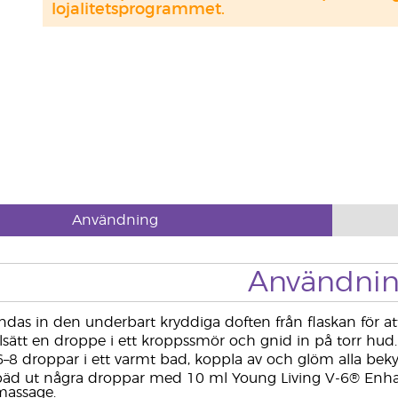
lojalitetsprogrammet.
Användning
Användni
das in den underbart kryddiga doften från flaskan för a
lsätt en droppe i ett kroppssmör och gnid in på torr hud.
–8 droppar i ett varmt bad, koppla av och glöm alla be
äd ut några droppar med 10 ml Young Living V-6® Enhan
massage.