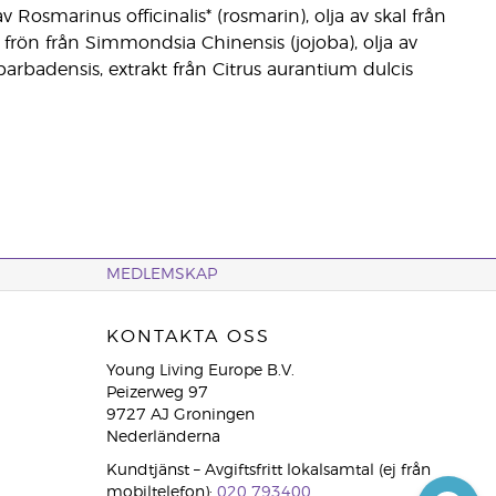
 Rosmarinus officinalis* (rosmarin), olja av skal från
av frön från Simmondsia Chinensis (jojoba), olja av
 barbadensis, extrakt från Citrus aurantium dulcis
MEDLEMSKAP
KONTAKTA OSS
Young Living Europe B.V.
Peizerweg 97
9727 AJ Groningen
Nederländerna
Kundtjänst – Avgiftsfritt lokalsamtal (ej från
mobiltelefon):
020 793400