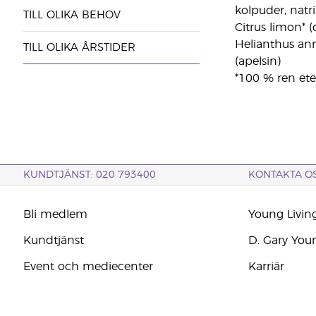
kolpuder, natri
TILL OLIKA BEHOV
Citrus limon* (
Helianthus annu
TILL OLIKA ÅRSTIDER
(apelsin)
*100 % ren eter
KUNDTJÄNST: 020 793400
KONTAKTA O
Bli medlem
Young Livin
Kundtjänst
D. Gary You
Event och mediecenter
Karriär