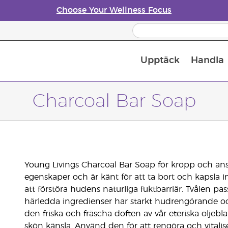
Choose Your Wellness Focus
Upptäck
Handla
Doftspridare till eteriska oljor
Charcoal Bar Soap
Young Livings Charcoal Bar Soap för kropp och ans
egenskaper och är känt för att ta bort och kapsla i
att förstöra hudens naturliga fuktbarriär. Tvålen p
härledda ingredienser har starkt hudrengörande o
den friska och fräscha doften av vår eteriska olje
skön känsla. Använd den för att rengöra och vitali