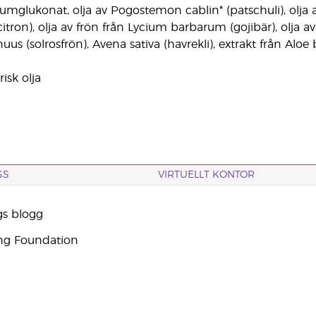
umglukonat, olja av Pogostemon cablin* (patschuli), olja av
citron), olja av frön från Lycium barbarum (gojibär), olja 
us (solrosfrön), Avena sativa (havrekli), extrakt från Aloe
isk olja
SS
VIRTUELLT KONTOR
gs blogg
ng Foundation