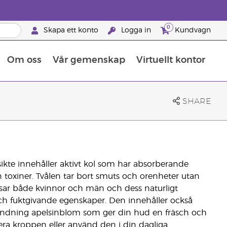
0
Skapa ett konto
Logga in
Kundvagn
Om oss
Vår gemenskap
Virtuellt kontor
Retreats för globalt erkännande
Lär dig allt om näringsämnen
Young Livings guide till kosttillskott
Så använder man eteriska oljor
Retreats för globalt erkännande
25 BRAND PARTNER-FÖRMÅNER
SHARE
ikte innehåller aktivt kol som har absorberande
n toxiner. Tvålen tar bort smuts och orenheter utan
assar både kvinnor och män och dess naturligt
ch fuktgivande egenskaper. Den innehåller också
blandning apelsinblom som ger din hud en fräsch och
sera kroppen eller använd den i din dagliga