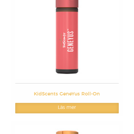
KidScents GeneYus Roll-On
Läs mer