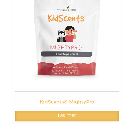
KidScents® MightyPro
Läs mer