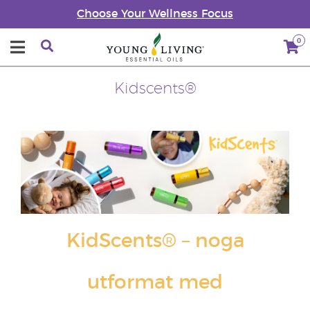
Choose Your Wellness Focus
0
Kidscents®
KidScents® – noga
utformat med