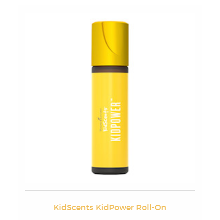
KidScents KidPower Roll-On