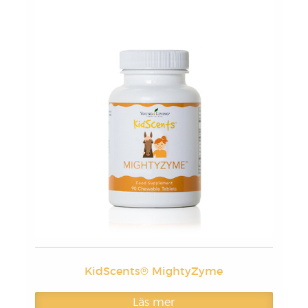
KidScents® MightyZyme
Läs mer