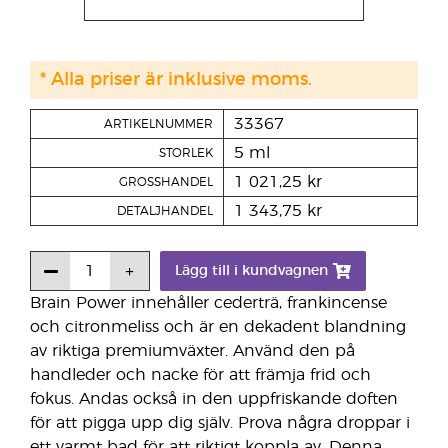
* Alla priser är inklusive moms.
33367
ARTIKELNUMMER
5 ml
STORLEK
1 021,25 kr
GROSSHANDEL
1 343,75 kr
DETALJHANDEL
Lägg till i kundvagnen
Brain Power innehåller cederträ, frankincense
och citronmeliss och är en dekadent blandning
av riktiga premiumväxter. Använd den på
handleder och nacke för att främja frid och
fokus. Andas också in den uppfriskande doften
för att pigga upp dig själv. Prova några droppar i
ett varmt bad för att riktigt koppla av. Denna