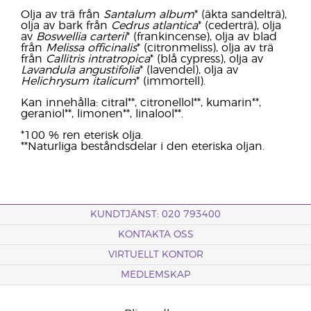
Olja av trä från
Santalum album
* (äkta sandelträ),
olja av bark från
Cedrus atlantica
* (cederträ), olja
av
Boswellia carterii
* (frankincense), olja av blad
från
Melissa officinalis
* (citronmeliss), olja av trä
från
Callitris intratropica
* (blå cypress), olja av
Lavandula angustifolia
* (lavendel), olja av
Helichrysum italicum
* (immortell).
Kan innehålla: citral**, citronellol**, kumarin**,
geraniol**, limonen**, linalool**.
*100 % ren eterisk olja.
**Naturliga beståndsdelar i den eteriska oljan.
KUNDTJÄNST: 020 793400
KONTAKTA OSS
VIRTUELLT KONTOR
MEDLEMSKAP