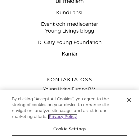
Bli medlem
Kundtjänst
Event och mediecenter
Young Livings blogg
D. Gary Young Foundation
Karriär
KONTAKTA OSS
Young Living Europe B.V.
Peizerweg 97
By clicking “Accept All Cookies”, you agree to the
9727 AJ Groningen
storing of cookies on your device to enhance site
Nederländerna
navigation, analyze site usage, and assist in our
marketing efforts.
Privacy Policy
Kundtjänst – Avgiftsfritt lokalsamtal (ej från
mobiltelefon):
020 793400
Cookie Settings