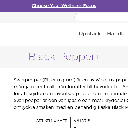
Choose Your Wellness Focus
Upptäck
Handla
Doftspridare till eteriska oljor
Black Pepper+
Svartpeppar (Piper nigrum) är en av världens popul
många recept i allt från förrätter till huvudrätter.
för att krydda din favoritsoppa eller dina marinade
Svartpeppar är den vanligaste och mest kryddstark
omtyckta smaken med en behändig flaska Black P
561708
ARTIKELNUMMER