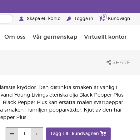
0
Skapa ett konto
Logga in
Kundvagn
Om oss
Vår gemenskap
Virtuellt kontor
Retreats för globalt erkännande
Lär dig allt om näringsämnen
Young Livings guide till kosttillskott
Så använder man eteriska oljor
Retreats för globalt erkännande
25 BRAND PARTNER-FÖRMÅNER
SHARE
äraste kryddor. Den distinkta smaken är vanlig i
 Använd Young Livings eteriska olja Black Pepper Plus
r. Black Pepper Plus kan ersätta malen svartpeppar.
a smaken i familjen pepparväxter. Njut av den här
epper Plus.
Lägg till i kundvagnen