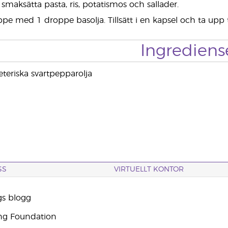
smaksätta pasta, ris, potatismos och sallader.
pe med 1 droppe basolja. Tillsätt i en kapsel och ta upp t
Ingrediens
eteriska svartpepparolja
SS
VIRTUELLT KONTOR
gs blogg
ng Foundation