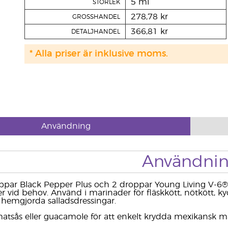
5 ml
STORLEK
278,78 kr
GROSSHANDEL
366,81 kr
DETALJHANDEL
* Alla priser är inklusive moms.
Användning
Användni
roppar Black Pepper Plus och 2 droppar Young Living V-6® 
ller vid behov. Använd i marinader för fläskkött, nötkött,
hemgjorda salladsdressingar.
tomatsås eller guacamole för att enkelt krydda mexikansk m