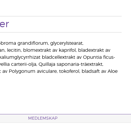
er
obroma grandiflorum, glycerylstearat,
n, lecitin, blomextrakt av kaprifol, bladextrakt av
aliumglycyrrhizat bladcellextrakt av Opuntia ficus-
a carterii-olja, Quillaja saponaria-träextrakt,
 av Polygonum aviculare, tokoferol, bladsaft av Aloe
MEDLEMSKAP