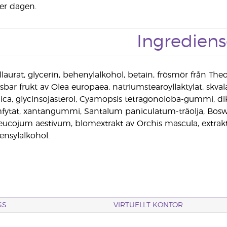
er dagen.
Ingrediens
llaurat, glycerin, behenylalkohol, betain, frösmör från The
sbar frukt av Olea europaea, natriumstearoyllaktylat, skvala
ica, glycinsojasterol, Cyamopsis tetragonoloba-gummi, dik
fytat, xantangummi, Santalum paniculatum-träolja, Boswelli
Leucojum aestivum, blomextrakt av Orchis mascula, extrakt
ensylalkohol.
SS
VIRTUELLT KONTOR