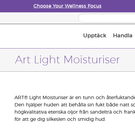
Choose Your Wellness Focus
Upptäck
Handla
Doftspridare till eteriska oljor
Art Light Moisturiser
ART® Light Moisturiser är en tunn och återfuktande 
Den hjälper huden att behålla sin fukt både natt s
högkvalitativa eteriska oljor från sandelträ och fr
för att ge dig silkeslen och smidig hud.