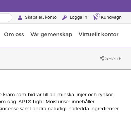
0
Skapa ett konto
Logga in
Kundvagn
Om oss
Vår gemenskap
Virtuellt kontor
Retreats för globalt erkännande
Lär dig allt om näringsämnen
Young Livings guide till kosttillskott
Så använder man eteriska oljor
Retreats för globalt erkännande
25 BRAND PARTNER-FÖRMÅNER
SHARE
kräm som bidrar till att minska linjer och rynkor.
om dag. ART® Light Moisturiser innehåller
ankincense samt andra naturligt härledda ingredienser