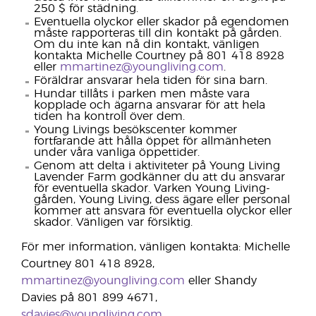
250 $ för städning.
Eventuella olyckor eller skador på egendomen
måste rapporteras till din kontakt på gården.
Om du inte kan nå din kontakt, vänligen
kontakta Michelle Courtney på 801 418 8928
eller
mmartinez@youngliving.com
.
Föräldrar ansvarar hela tiden för sina barn.
Hundar tillåts i parken men måste vara
kopplade och ägarna ansvarar för att hela
tiden ha kontroll över dem.
Young Livings besökscenter kommer
fortfarande att hålla öppet för allmänheten
under våra vanliga öppettider.
Genom att delta i aktiviteter på Young Living
Lavender Farm godkänner du att du ansvarar
för eventuella skador. Varken Young Living-
gården, Young Living, dess ägare eller personal
kommer att ansvara för eventuella olyckor eller
skador. Vänligen var försiktig.
För mer information, vänligen kontakta: Michelle
Courtney 801 418 8928,
mmartinez@youngliving.com
eller Shandy
Davies på 801 899 4671,
sdavies@youngliving.com
.