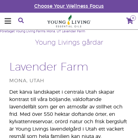
Choose Your Wellness Focus
0
Företaget
Young Living Farms
Mona, UT Lavender Farm
Young Livings gårdar
Lavender Farm
MONA, UTAH
Det kärva landskapet i centrala Utah skapar
kontrast till våra böljande, väldoftande
lavendelfält som ger en atmosfär av stillhet och
frid. Med över 550 hektar doftande örter, en
kylvattenreservoar, orörd natur och frisk bergsluft
är Young Livings lavendelgård i Utah ett vackert
resmål som hela familjen kan njuta av.