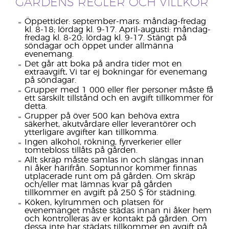
GÅRDENS REGLER OCH VILLKOR
Öppettider: september-mars: måndag-fredag
kl. 8-18; lördag kl. 9-17. April-augusti: måndag-
fredag kl. 8-20; lördag kl. 9-17. Stängt på
söndagar och öppet under allmänna
evenemang.
Det går att boka på andra tider mot en
extraavgift
.
Vi tar ej bokningar för evenemang
på söndagar.
Grupper med 1 000 eller fler personer måste få
ett särskilt tillstånd och en avgift tillkommer för
detta.
Grupper på över 500 kan behöva extra
säkerhet, akutvårdare eller leverantörer och
ytterligare avgifter kan tillkomma.
Ingen alkohol, rökning, fyrverkerier eller
tomtebloss tillåts på gården.
Allt skräp måste samlas in och slängas innan
ni åker härifrån. Soptunnor kommer finnas
utplacerade runt om på gården. Om skräp
och/eller mat lämnas kvar på gården
tillkommer en avgift på 250 $ för städning.
Köken, kylrummen och platsen för
evenemanget måste städas innan ni åker hem
och kontrolleras av er kontakt på gården. Om
dessa inte har städats tillkommer en avgift på