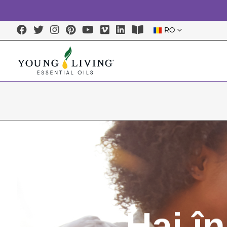
RO
Hai în