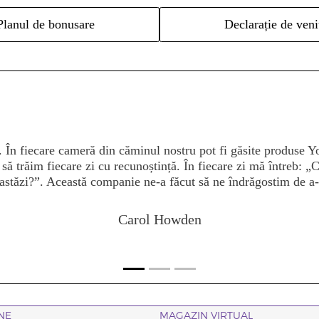
Planul de bonusare
Declarație de veni
uterea plantelor și a produselor, astfel, în mod natural, am î
am. Pasiunea mea de a-i ajuta pe alții să prospere și să trăiasc
e de business incredibilă. Să întâlnesc femei care sprijină alte
 avut prin intermediu acestui periplu. Sunt atât de recunoscăto
iu că multe femei incredibile fac lucruri extraordinare în într
noi înșine, ridicându-i pe alții!
Karlie Holtby