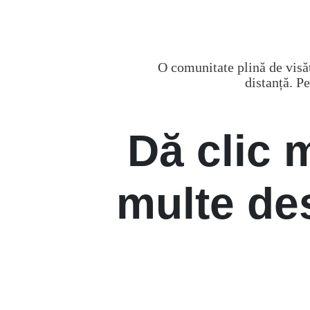
O comunitate plină de visăt
distanță. P
Dă clic 
multe de