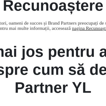
Recunoaștere
ori, oameni de succes și Brand Partners preocupați de s
entru mai multe informații, accesează
pagina Recunoașt
mai jos pentru a
spre cum să de
Partner YL