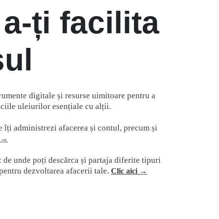
a-ți facilita
ul
umente digitale și resurse uimitoare pentru a
iile uleiurilor esențiale cu alții.
 îți administrezi afacerea și contul, precum și
i →
de unde poți descărca și partaja diferite tipuri
 pentru dezvoltarea afacerii tale.
Clic aici →