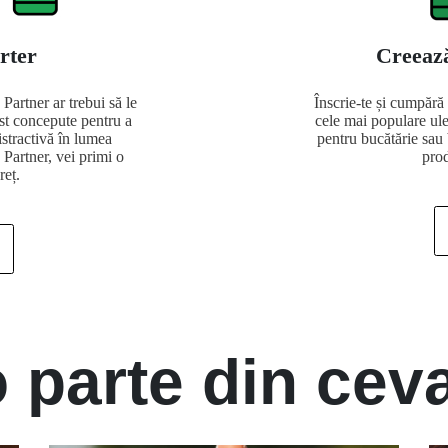
arter
Creează
Partner ar trebui să le
Înscrie-te și cumpără
st concepute pentru a
cele mai populare ule
istractivă în lumea
pentru bucătărie sau 
d Partner, vei primi o
prod
reț.
 parte din cev