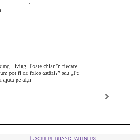
t
nceput să îmi împărtășesc povestea
ă cu vitalitate și energie a fost
 femei a fost una dintre cele mai
are pentru faptul că sunt parteneră
eaga lume. Ne înălțăm cu adevărat pe
Înainte