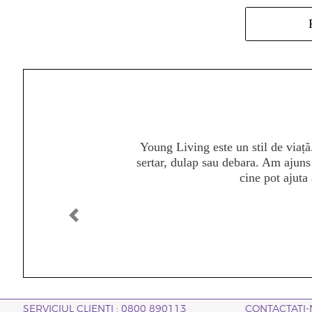
Am devenit repede conștientă de p
cu toată lumea pe care o cunoște
aprinsă prin această oportunitat
puternice experiențe pe care le-am
cu atâtea femei, și de faptul că șt
Înapoi