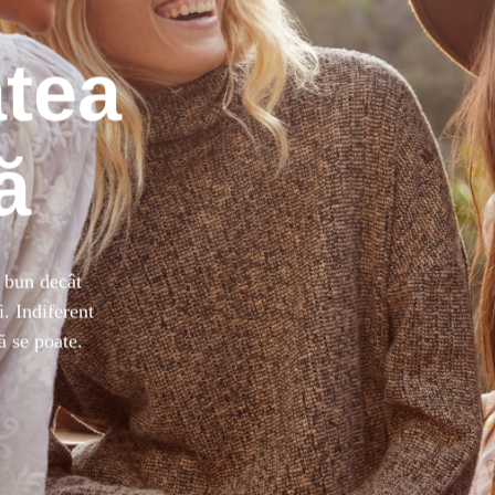
tea
ă
 bun decât
i. Indiferent
că se poate.