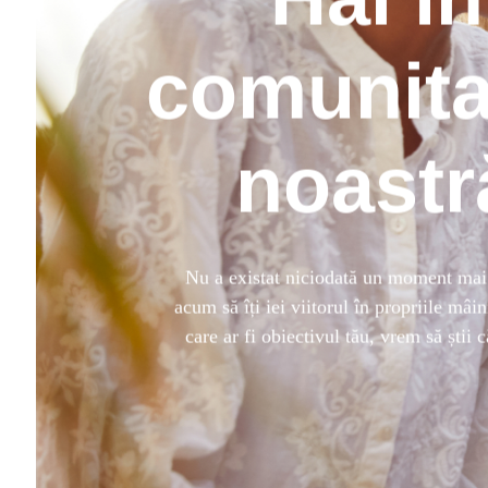
comunita
noastr
Nu a existat niciodată un moment mai
acum să îți iei viitorul în propriile mâin
care ar fi obiectivul tău, vrem să știi 