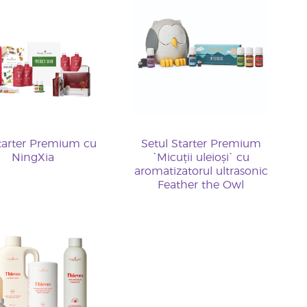
tarter Premium cu
Setul Starter Premium
NingXia
`Micuții uleioși` cu
aromatizatorul ultrasonic
Feather the Owl