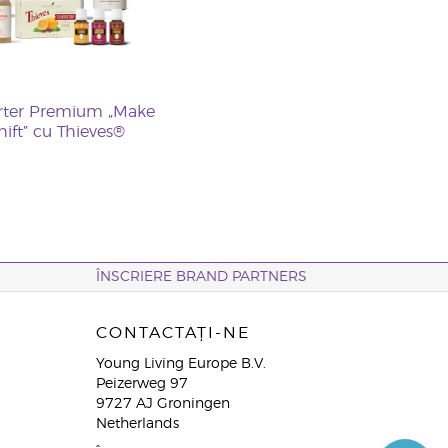
arter Premium „Make
hift” cu Thieves®
ÎNSCRIERE BRAND PARTNERS
CONTACTAȚI-NE
Young Living Europe B.V.
Peizerweg 97
9727 AJ Groningen
Netherlands