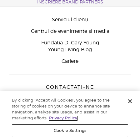
ÎNSCRIERE BRAND PARTNERS
Serviciul clienți
Centrul de evenimente și media
Fundația D. Gary Young
Young Living Blog
Cariere
CONTACTAȚI-NE
Young Living Europe B.V.
By clicking “Accept All Cookies”, you agree to the
Peizerweg 97
storing of cookies on your device to enhance site
9727 AJ Groningen
navigation, analyze site usage, and assist in our
Netherlands
marketing efforts.
Privacy Policy
Înscriere Brand Partners
0800 890113
Cookie Settings