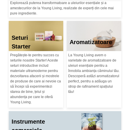
Explorează puterea transformatoare a uleiurilor esențiale și a
amestecurilor de la Young Living, realizate de experți din cele mai
pure ingrediente.
Seturi
Aromatizatoare
Starter
Pregătește-te pentru succes cu
La Young Living avem o
seturile noastre Starter! Aceste
varietate de aromatizatoare de
seturi introductive includ
uleiuri esențiale pentru a
materiale ultramoderne pentru
înnobila ambianța căminului tău.
dezvoltarea afacerii și mostrele
Descoperă astăzi aromatizatorul
de produse de care ai nevoie ca
perfect, pentru a adăuga un
să începi să experimentezi
strop de rafinament spațiului
starea de bine, țelul și
tău!
abundența pe care le oferă
Young Living.
Instrumente