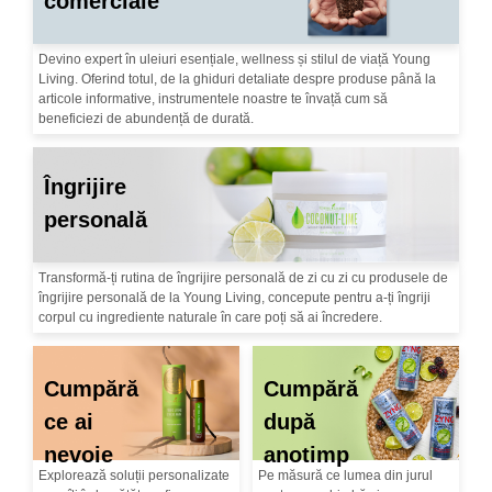
comerciale
Devino expert în uleiuri esențiale, wellness și stilul de viață Young
Living. Oferind totul, de la ghiduri detaliate despre produse până la
articole informative, instrumentele noastre te învață cum să
beneficiezi de abundență de durată.
Îngrijire
personală
Transformă-ți rutina de îngrijire personală de zi cu zi cu produsele de
îngrijire personală de la Young Living, concepute pentru a-ți îngriji
corpul cu ingrediente naturale în care poți să ai încredere.
Cumpără
Cumpără
ce ai
după
nevoie
anotimp
Explorează soluții personalizate
Pe măsură ce lumea din jurul