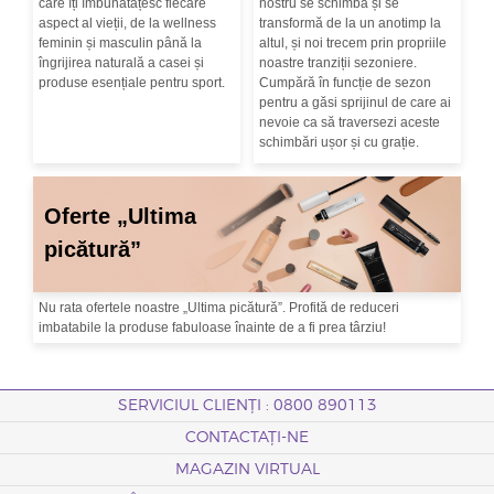
care îți îmbunătățesc fiecare
nostru se schimbă și se
aspect al vieții, de la wellness
transformă de la un anotimp la
feminin și masculin până la
altul, și noi trecem prin propriile
îngrijirea naturală a casei și
noastre tranziții sezoniere.
produse esențiale pentru sport.
Cumpără în funcție de sezon
pentru a găsi sprijinul de care ai
nevoie ca să traversezi aceste
schimbări ușor și cu grație.
Oferte „Ultima
picătură”
Nu rata ofertele noastre „Ultima picătură”. Profită de reduceri
imbatabile la produse fabuloase înainte de a fi prea târziu!
SERVICIUL CLIENȚI : 0800 890113
CONTACTAȚI-NE
MAGAZIN VIRTUAL