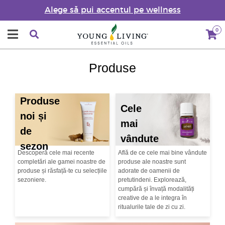
Alege să pui accentul pe wellness
0
Produse
Produse
Cele
noi și
mai
de
vândute
sezon
Descoperă cele mai recente
Află de ce cele mai bine vândute
completări ale gamei noastre de
produse ale noastre sunt
produse și răsfață-te cu selecțiile
adorate de oamenii de
sezoniere.
pretutindeni. Explorează,
cumpără și învață modalități
creative de a le integra în
ritualurile tale de zi cu zi.