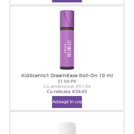
KidScents® DreamEase Roll-On 10 ml
31.50 PV
Cu amănuntul: €51.09
Cu ridicata: €38.83
Adaugă în coș