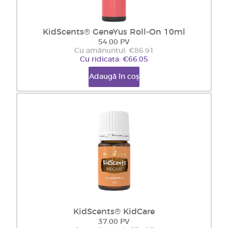
KidScents® GeneYus Roll-On 10ml
54.00 PV
Cu amănuntul: €86.91
Cu ridicata: €66.05
Adaugă în coș
KidScents® KidCare
37.00 PV