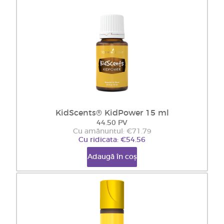
KidScents® KidPower 15 ml
44.50 PV
Cu amănuntul: €71.79
Cu ridicata: €54.56
Adaugă în coș