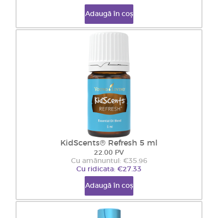
Adaugă în coș
KidScents® Refresh 5 ml
22.00 PV
Cu amănuntul: €35.96
Cu ridicata: €27.33
Adaugă în coș