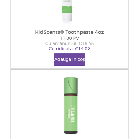
KidScents® Toothpaste 4oz
11.00 PV
Cu amănuntul: €18.45
Cu ridicata: €14.02
Adaugă în coș