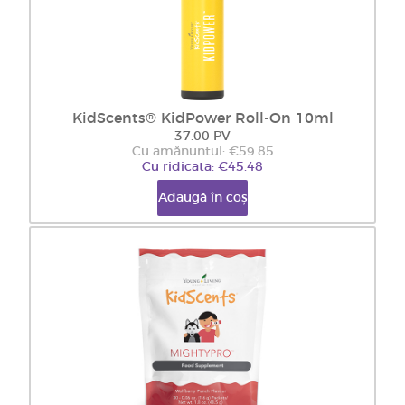
KidScents® KidPower Roll-On 10ml
37.00 PV
Cu amănuntul: €59.85
Cu ridicata: €45.48
Adaugă în coș