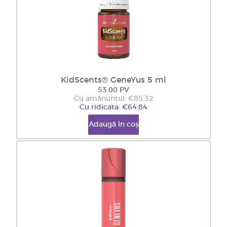
KidScents® GeneYus 5 ml
53.00 PV
Cu amănuntul: €85.32
Cu ridicata: €64.84
Adaugă în coș