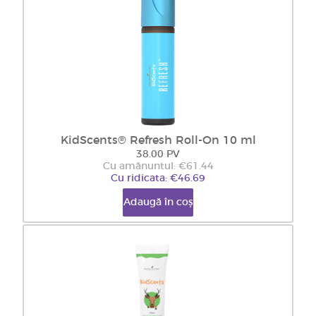
KidScents® Refresh Roll-On 10 ml
38.00 PV
Cu amănuntul: €61.44
Cu ridicata: €46.69
Adaugă în coș