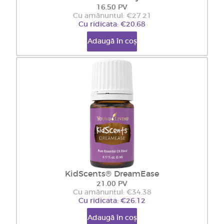
16.50 PV
Cu amănuntul: €27.21
Cu ridicata: €20.68
Adaugă în coș
KidScents® DreamEase
21.00 PV
Cu amănuntul: €34.38
Cu ridicata: €26.12
Adaugă în coș