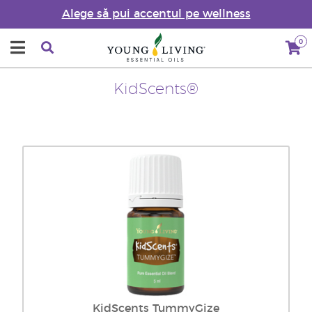
Alege să pui accentul pe wellness
0
KidScents®
KidScents TummyGize