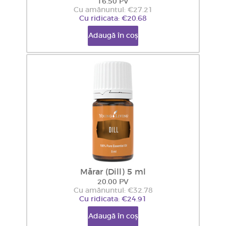
16.50 PV
Cu amănuntul: €27.21
Cu ridicata: €20.68
Adaugă în coș
Mărar (Dill) 5 ml
20.00 PV
Cu amănuntul: €32.78
Cu ridicata: €24.91
Adaugă în coș