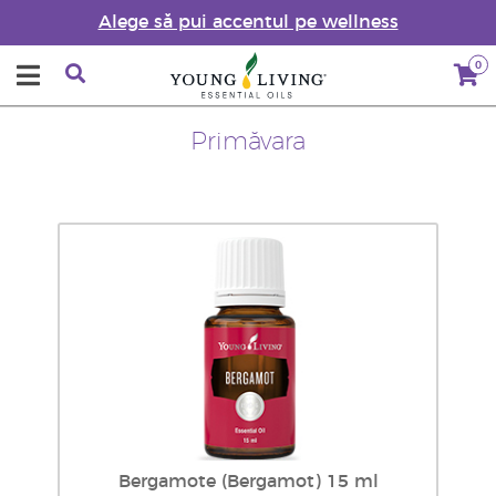
Alege să pui accentul pe wellness
0
Primăvara
Bergamote (Bergamot) 15 ml