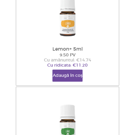
Lemon+ 5ml
9.50 PV
Cu amănuntul: €14.74
Cu ridicata: €11.20
Adaugă în coș