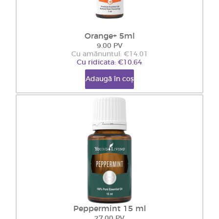
Orange+ 5ml
9.00 PV
Cu amănuntul: €14.01
Cu ridicata: €10.64
Adaugă în coș
Peppermint 15 ml
27.00 PV