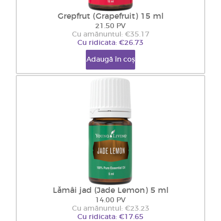
Grepfrut (Grapefruit) 15 ml
21.50 PV
Cu amănuntul: €35.17
Cu ridicata: €26.73
Adaugă în coș
Lămâi jad (Jade Lemon) 5 ml
14.00 PV
Cu amănuntul: €23.23
Cu ridicata: €17.65