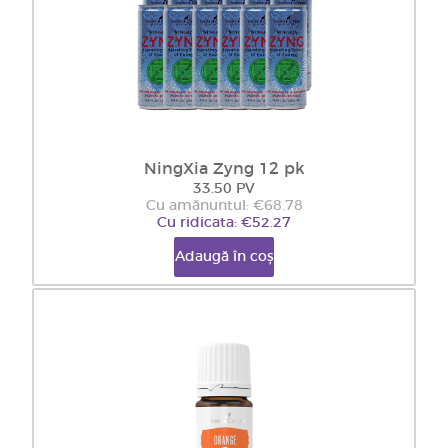
NingXia Zyng 12 pk
33.50 PV
Cu amănuntul: €68.78
Cu ridicata: €52.27
Adaugă în coș