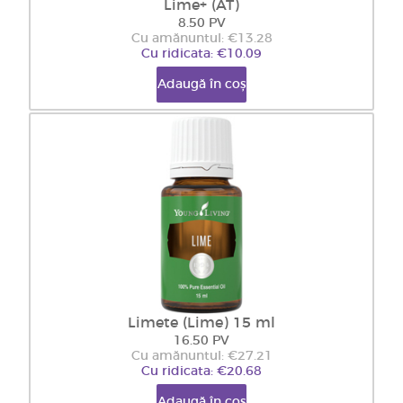
Lime+ (AT)
8.50 PV
Cu amănuntul: €13.28
Cu ridicata: €10.09
Adaugă în coș
Limete (Lime) 15 ml
16.50 PV
Cu amănuntul: €27.21
Cu ridicata: €20.68
Adaugă în coș