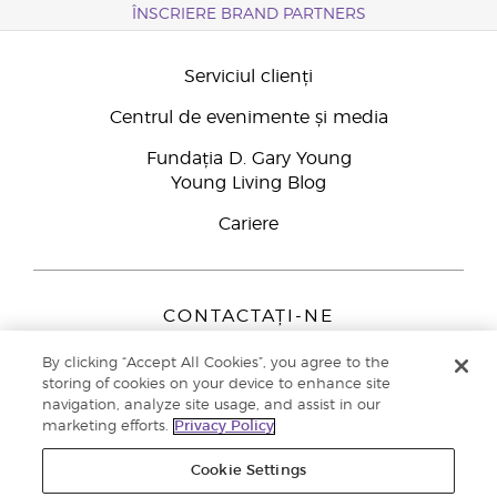
ÎNSCRIERE BRAND PARTNERS
Serviciul clienți
Centrul de evenimente și media
Fundația D. Gary Young
Young Living Blog
Cariere
CONTACTAȚI-NE
Young Living Europe B.V.
By clicking “Accept All Cookies”, you agree to the
Peizerweg 97
storing of cookies on your device to enhance site
9727 AJ Groningen
navigation, analyze site usage, and assist in our
Netherlands
marketing efforts.
Privacy Policy
Înscriere Brand Partners
0800 890113
Cookie Settings