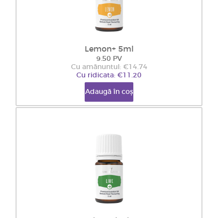
Lemon+ 5ml
9.50 PV
Cu amănuntul: €14.74
Cu ridicata: €11.20
Adaugă în coș