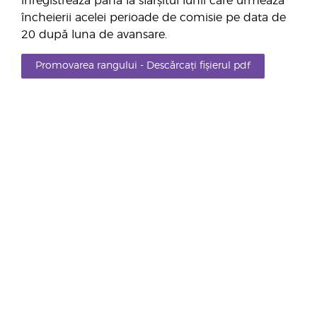
înregistrează până la sfârșitul lunii care urmează
încheierii acelei perioade de comisie pe data de
20 după luna de avansare.
Promovarea rangului - Descărcați fișierul pdf