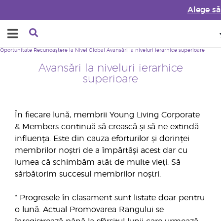
Alege să
Oportunitate
Recunoaștere la Nivel Global
Avansări la niveluri ierarhice superioare
Avansări la niveluri ierarhice
superioare
În fiecare lună, membrii Young Living Corporate
& Members continuă să crească și să ne extindă
influența. Este din cauza eforturilor și dorinței
membrilor noștri de a împărtăși acest dar cu
lumea că schimbăm atât de multe vieți. Să
sărbătorim succesul membrilor noștri.
* Progresele în clasament sunt listate doar pentru
o lună. Actual Promovarea Rangului se