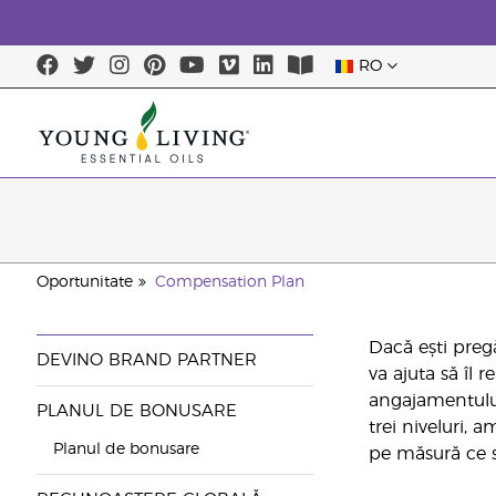
RO
Oportunitate
Compensation Plan
Dacă ești pregă
DEVINO BRAND PARTNER
va ajuta să îl 
angajamentului
PLANUL DE BONUSARE
trei niveluri, 
Planul de bonusare
pe măsură ce s