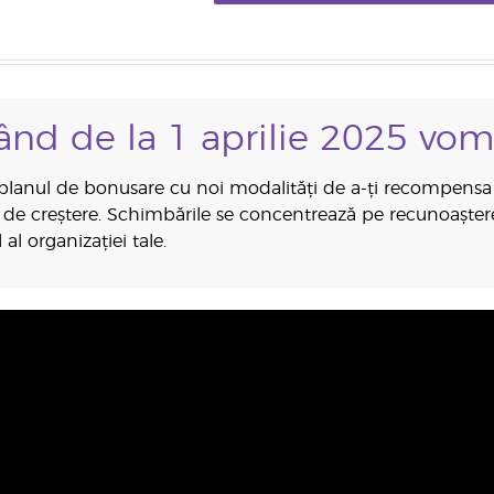
ând de la 1 aprilie 2025 vom
lanul de bonusare cu noi modalități de a-ți recompensa rea
 de creștere. Schimbările se concentrează pe recunoașterea
l al organizației tale.