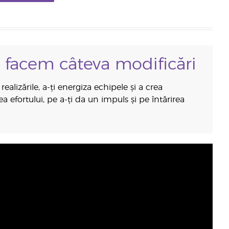
 facem câteva modificări
lizările, a-ți energiza echipele și a crea
 efortului, pe a-ți da un impuls și pe întărirea