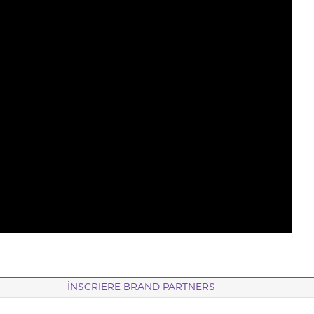
ÎNSCRIERE BRAND PARTNERS