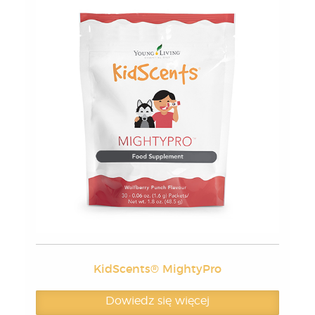
KidScents® MightyPro
Dowiedz się więcej