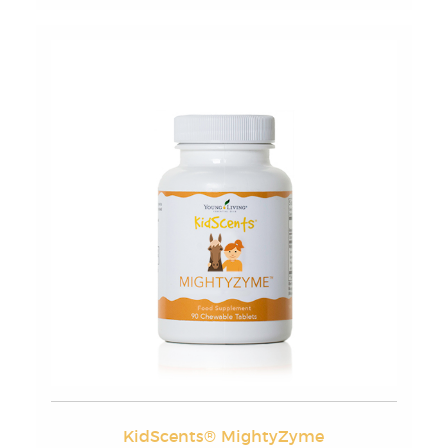
KidScents® MightyZyme