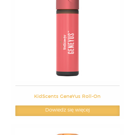
KidScents GeneYus Roll-On
Dowiedz się więcej