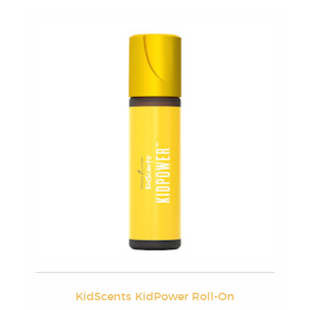
KidScents KidPower Roll-On