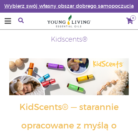
Wybierz swój własny obszar dobrego samopoczucia
0
Kidscents®
KidScents® — starannie
opracowane z myślą o