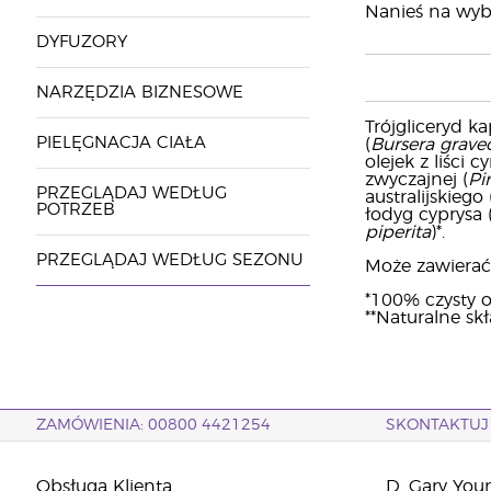
Nanieś na wybr
DYFUZORY
NARZĘDZIA BIZNESOWE
Trójgliceryd k
PIELĘGNACJA CIAŁA
(
Bursera grave
olejek z liśc
zwyczajnej (
Pin
PRZEGLĄDAJ WEDŁUG
australijskiego 
POTRZEB
łodyg cyprysa 
piperita
)*.
PRZEGLĄDAJ WEDŁUG SEZONU
Może zawierać: c
*100% czysty o
**Naturalne sk
ZAMÓWIENIA: 00800 4421254
SKONTAKTUJ 
Obsługa Klienta
D. Gary You