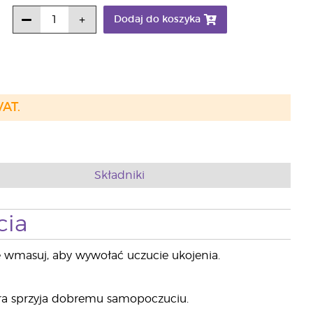
Dodaj do koszyka
VAT.
Składniki
cia
ie wmasuj, aby wywołać uczucie ukojenia.
óra sprzyja dobremu samopoczuciu.