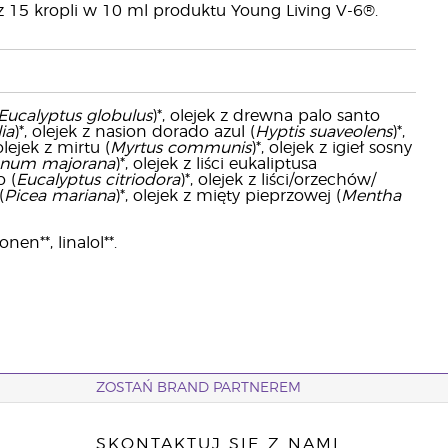
z 15 kropli w 10 ml produktu Young Living V-6®.
Eucalyptus globulus
)*, olejek z drewna palo santo
ia
)*, olejek z nasion dorado azul (
Hyptis suaveolens
)*,
 olejek z mirtu (
Myrtus communis
)*, olejek z igieł sosny
anum majorana
)*, olejek z liści eukaliptusa
o (
Eucalyptus citriodora
)*, olejek z liści/orzechów/
(
Picea mariana
)*, olejek z mięty pieprzowej (
Mentha
nen**, linalol**.
ZOSTAŃ BRAND PARTNEREM
SKONTAKTUJ SIĘ Z NAMI