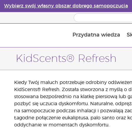
Wybierz swój własny obszar dobrego samopoczucia
Przydatna wiedza
S
Przewodnik po dyfuzorach olejków eterycznych online
Ostatn
KidScents® Refresh
Kiedy Twój maluch potrzebuje odrobiny odświeżeni
KidScents® Refresh. Została stworzona z myślą o d
stosowana bezpośrednio na klatkę piersiową lub g
pozbyć się uczucia dyskomfortu. Naturalne, odprę
na samopoczucie podczas inhalacji i pozwalają za
Łagodne połączenie eukaliptusa, palo santo oraz
oddychanie w momentach dyskomfortu.