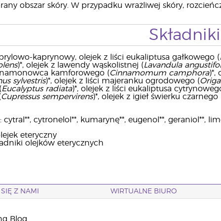
any obszar skóry. W przypadku wrażliwej skóry, rozcieńc
Składniki
aprylowo-kaprynowy, olejek z liści eukaliptusa gałkowego (
olens
)*, olejek z lawendy wąskolistnej (
Lavandula angustifol
i cynamonowca kamforowego (
Cinnamomum camphora
)*,
us sylvestris
)*, olejek z liści majeranku ogrodowego (
Orig
(
Eucalyptus radiata
)*, olejek z liści eukaliptusa cytrynoweg
(
Cupressus sempervirens
)*, olejek z igieł świerku czarnego 
ytral**, cytronelol**, kumarynę**, eugenol**, geraniol**, limo
lejek eteryczny
ładniki olejków eterycznych
SIĘ Z NAMI
WIRTUALNE BIURO
ng Blog