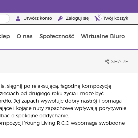
0
Utwórz konto
Zaloguj się
Twój koszyk
klep
O nas
Społeczność
Wirtualne Biuro
ia szansa: 50% zniżki na produkty do pielęgnacji skóry
Dowiedz się więcej o składnikach pokarmowych
Przewodnik po suplementach diety Young Living
Jak używać olejków eterycznych
Korzyści z bycia Brand Partnerem Young Living
SHARE
a, sięgnij po relaksującą, łagodną kompozycję
zieciach od drugiego roku życia i może być
ardło. Jej zapach wywołuje dobry nastrój i pomaga
żające i kojące nuty zapachowe wpływają pozytywnie
dbać o spokojne oddychanie.
 kompozycji Young Living R.C.® wspomaga swobodne