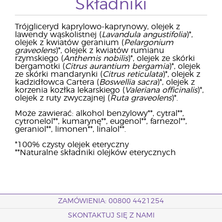
Składniki
Trójgliceryd kaprylowo-kaprynowy, olejek z
lawendy wąskolistnej (
Lavandula angustifolia
)*,
olejek z kwiatów geranium (
Pelargonium
graveolens
)*, olejek z kwiatów rumianu
rzymskiego (
Anthemis nobilis
)*, olejek ze skórki
bergamotki (
Citrus aurantium bergamia
)*, olejek
ze skórki mandarynki (
Citrus reticulata
)*, olejek z
kadzidłowca Cartera (
Boswellia sacra
)*, olejek z
korzenia kozłka lekarskiego (
Valeriana officinalis
)*,
olejek z ruty zwyczajnej (
Ruta graveolens
)*.
Może zawierać: alkohol benzylowy**, cytral**,
cytronelol**, kumarynę**, eugenol**, farnezol**,
geraniol**, limonen**, linalol**.
*100% czysty olejek eteryczny
**Naturalne składniki olejków eterycznych
ZAMÓWIENIA: 00800 4421254
SKONTAKTUJ SIĘ Z NAMI