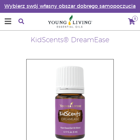
Wybierz swój własny obszar dobrego samopoczucia
0
KidScents® DreamEase