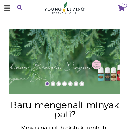
0
"
Baru mengenali minyak
pati?
Minyak pati ialah ekstrak tumbuh-