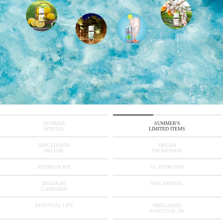
SUMMER
SUMMER'S
SPECIAL
LIMITED ITEMS
NINGXIA RED
DREAM
DELUXE
PROMOTION
PREMIUM KIT
YL OTOKUBIN
DISCOUNT
NEW ARRIVAL
CAMPAIGN
ESSENTIAL LIFE
OMEGAGIZE
ESSENTIAL DS