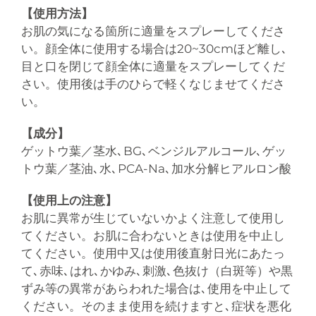
【使用方法】
お肌の気になる箇所に適量をスプレーしてくださ
い。顔全体に使用する場合は20~30cmほど離し､
目と口を閉じて顔全体に適量をスプレーしてくだ
さい。使用後は手のひらで軽くなじませてくださ
い。
【成分】
ゲットウ葉／茎水､BG､ベンジルアルコール､ゲッ
トウ葉／茎油､水､PCA-Na､加水分解ヒアルロン酸
【使用上の注意】
お肌に異常が生じていないかよく注意して使用し
てください。お肌に合わないときは使用を中止し
てください。使用中又は使用後直射日光にあたっ
て､赤味､はれ､かゆみ､刺激､色抜け（白斑等）や黒
ずみ等の異常があらわれた場合は､使用を中止して
ください。そのまま使用を続けますと､症状を悪化