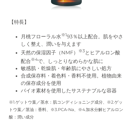
【特長】
※1
月桃フローラル水
93％以上配合。肌をやさ
しく整え、潤いを与えます
※3
天然の保湿因子（NMF）
とヒアルロン酸
※4
配合
で、しっとりなめらかな肌に
敏感肌・乾燥肌・年齢肌にやさしい処方
合成保存料・着色料・香料不使用。植物由来
の保存成分を使用
バイオ素材を使用したサステナブルな容器
※1.ゲットウ葉／茎水：肌コンディショニング成分、※2.ゲッ
トウ葉／茎油：香料、※3.PCA-Na、※4.加水分解ヒアルロン
酸：潤い成分