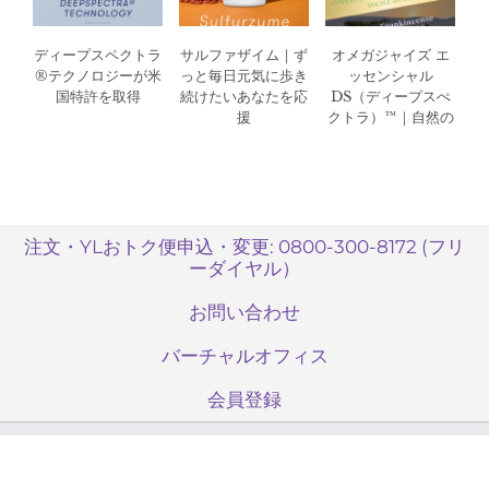
夏
よ
ディープスペクトラ
サルファザイム｜ず
オメガジャイズ エ
り
®テクノロジーが米
っと毎日元気に歩き
ッセンシャル
正
国特許を取得
続けたいあなたを応
DS（ディープスぺ
式
援
クトラ）™｜自然の
販
叡智とテクノロジー
の融合
売
へ
は
注文・YLおトク便申込・変更: 0800-300-8172 (フリ
ーダイヤル）
お問い合わせ
バーチャルオフィス
会員登録