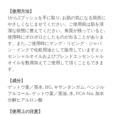
【使用方法】
1から2プッシュを手に取り､お肌の気になる箇所に
やさしくなじませてください。ご使用前は肌を清
潔な状態に整えてください。角質が残っていると､
使用時にポロポロとしたものが出ることがありま
す。また､ご使用時にヤング・リビング・ジャパ
ン・インクで化粧用油として販売していますエッ
センシャルオイルおよびブレンドエッセンシャル
オイルを数滴加えてご使用して頂くこともできま
す。
【成分】
ゲットウ葉／茎水､BG､キサンタンガム､ベンジル
アルコール､ゲットウ葉／茎油､水､PCA-Na､加水
分解ヒアルロン酸
【使用上の注意】