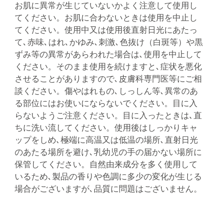
お肌に異常が生じていないかよく注意して使用し
てください。お肌に合わないときは使用を中止し
てください。使用中又は使用後直射日光にあたっ
て､赤味､はれ､かゆみ､刺激､色抜け（白斑等）や黒
ずみ等の異常があらわれた場合は､使用を中止して
ください。そのまま使用を続けますと､症状を悪化
させることがありますので､皮膚科専門医等にご相
談ください。傷やはれもの､しっしん等､異常のあ
る部位にはお使いにならないでください。目に入
らないようご注意ください。目に入ったときは､直
ちに洗い流してください。使用後はしっかりキャ
ップをしめ､極端に高温又は低温の場所､直射日光
のあたる場所を避け､乳幼児の手の届かない場所に
保管してください。自然由来成分を多く使用して
いるため､製品の香りや色調に多少の変化が生じる
場合がございますが､品質に問題はございません。