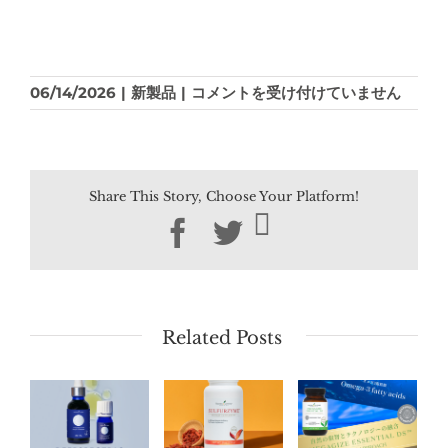
正
06/14/2026
|
新製品
|
コメントを受け付けていません
式
販
売
開
Share This Story, Choose Your Platform!
始
｜
Facebook
Twitter
沖
縄
月
桃
の
Related Posts
2
製
品
が
今