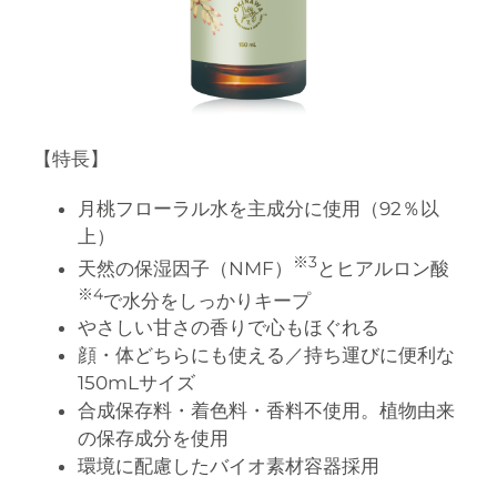
【特長】
月桃フローラル水を主成分に使用（92％以
上）
※3
天然の保湿因子（NMF）
とヒアルロン酸
※4
で水分をしっかりキープ
やさしい甘さの香りで心もほぐれる
顔・体どちらにも使える／持ち運びに便利な
150mLサイズ
合成保存料・着色料・香料不使用。植物由来
の保存成分を使用
環境に配慮したバイオ素材容器採用