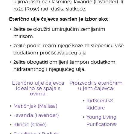
uljima jasmina (Jasmine), lavande (Lavander) ili
ruže (Rose) radi daška slatkoće.
Eterično ulje čajevca savršen je izbor ako:
želite se okružiti umirujućim zemljanim
mirisom.
želite podići režim njege kože za stepenicu više
dodatkom pročišćavajućeg ulja
želite obogatiti omiljeni šampon dodatkom
hidratantnog i njegujućeg ulja.
Eterično ulje čajevca
Proizvodi s eteričnim
idealno se spaja s
uljem čajevca:
ovima:
KidScents®
Matičnjak (Melissa)
KidCare
Lavanda (Lavender)
Young Living
Purification®
Klinčić (Clove)