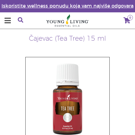
Iskoristite wellness ponudu koja vam najviše odgovara
0
Čajevac (Tea Tree) 15 ml