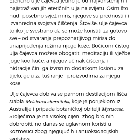
Eterično ulje čajevca jedno je od najkorištenijih i
najistraživanijih eteričnih ulja na svijetu. Osim što
nudi posebno svjež miris, njegove su prednosti i i
izvanredna svojstva čišćenja. Štoviše, ulje čajevca
toliko je svestrano da se može koristiti za gotovo
sve – od stvaranja prepoznatljivog mirisa do
unaprijeđenja režima njege kože. Bočicom čistog
ulja čajevca možete obogatiti meditaciju ili vježbe
joge kod kuće, a njegov učinak čišćenja i
hidracije čini ga izvrsnim dodatkom losionu za
tijelo, gelu za tuširanje i proizvodima za njegu
kose.
Ulje čajevca dobiva se parnom destilacijom lišća
Melaleuca alternifolia
stabla
, koje je porijeklom iz
Myrtaceae
Australije i pripada botaničkoj obitelji
.
Stoljećima je na visokoj cijeni zbog brojnih
dobrobiti, no danas se uglavnom koristi u
kozmetici zbog njegujućih i antioksidacijskih
svojstava.