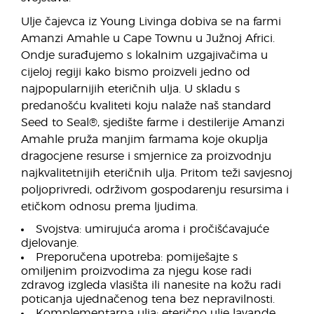
Ulje čajevca iz Young Livinga dobiva se na farmi
Amanzi Amahle u Cape Townu u Južnoj Africi.
Ondje surađujemo s lokalnim uzgajivačima u
cijeloj regiji kako bismo proizveli jedno od
najpopularnijih eteričnih ulja. U skladu s
predanošću kvaliteti koju nalaže naš standard
Seed to Seal®, sjedište farme i destilerije Amanzi
Amahle pruža manjim farmama koje okuplja
dragocjene resurse i smjernice za proizvodnju
najkvalitetnijih eteričnih ulja. Pritom teži savjesnoj
poljoprivredi, održivom gospodarenju resursima i
etičkom odnosu prema ljudima.
Svojstva: umirujuća aroma i pročišćavajuće
djelovanje.
Preporučena upotreba: pomiješajte s
omiljenim proizvodima za njegu kose radi
zdravog izgleda vlasišta ili nanesite na kožu radi
poticanja ujednačenog tena bez nepravilnosti.
Komplementarna ulja: eterično ulje lavande