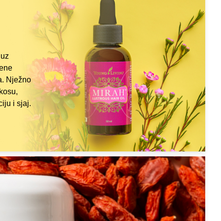
 uz
ćene
a. Nježno
 kosu,
ju i sjaj.