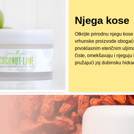
Njega kose
Otkrijte prirodnu njegu kose
vrhunske proizvode oboga
prvoklasnim eteričnim uljim
čiste, omekšavaju i njeguju
pružajući joj dubinsku hidraci