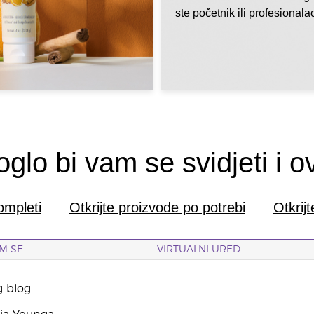
ste početnik ili profesionala
glo bi vam se svidjeti i o
ompleti
Otkrijte proizvode po potrebi
Otkrij
M SE
VIRTUALNI URED
g blog