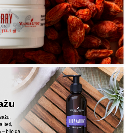
ažu
sažu,
iteti,
 – bilo da