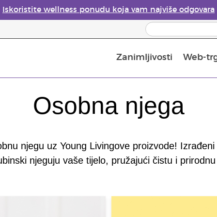
Iskoristite wellness ponudu koja vam najviše odgovara
Zanimljivosti
Web-tr
Mjere sigurnosti pri upotrebi eteričnih ulja
Vodič za difuzore eteričnih ulja
Postupak upisa u Young Living
Posljednja prilika: 50 % po
Osobna njega
nu njegu uz Young Livingove proizvode! Izrađeni 
binski njeguju vaše tijelo, pružajući čistu i prirod