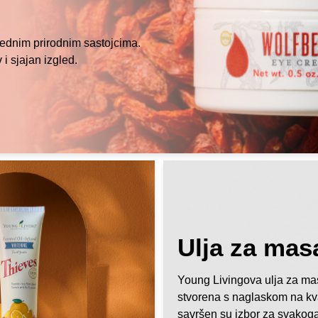
ednim prirodnim sastojcima.
 i sjajan izgled.
Ulja za mas
Young Livingova ulja za ma
stvorena s naglaskom na kval
savršen su izbor za svakoga