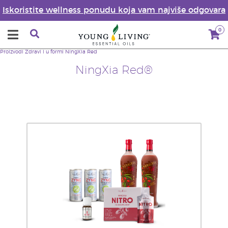
Iskoristite wellness ponudu koja vam najviše odgovara
0
Proizvodi
Zdravi i u formi
NingXia Red
NingXia Red®