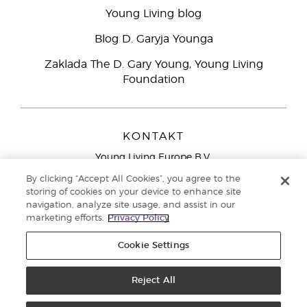
Young Living blog
Blog D. Garyja Younga
Zaklada The D. Gary Young, Young Living
Foundation
KONTAKT
Young Living Europe B.V.
Peizerweg 97
By clicking “Accept All Cookies”, you agree to the
9727 AJ Groningen
storing of cookies on your device to enhance site
Nizozemska
navigation, analyze site usage, and assist in our
marketing efforts.
Privacy Policy
Sjedište tvrtke Young Living Europe Ltd.:
+44 (0) 20 3935
9000
Cookie Settings
Autorska prava © 2021. Young Living Essential Oils. Sva prava pridržana. |
Pravila o privatnosti
Reject All