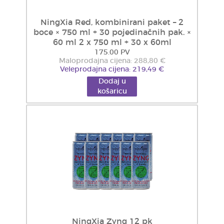
NingXia Red, kombinirani paket – 2
boce × 750 ml + 30 pojedinačnih pak. ×
60 ml 2 x 750 ml + 30 x 60ml
175.00 PV
Maloprodajna cijena: 288,80 €
Veleprodajna cijena: 219,49 €
Dodaj u
košaricu
NingXia Zyng 12 pk