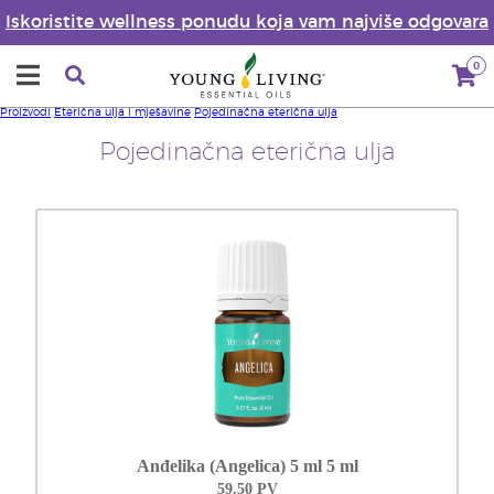
Iskoristite wellness ponudu koja vam najviše odgovara
0
Proizvodi
Eterična ulja i mješavine
Pojedinačna eterična ulja
Pojedinačna eterična ulja
Anđelika (Angelica) 5 ml 5 ml
59.50 PV