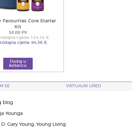
 Favourites Core Starter
Kit
50.00 PV
odajna cijena: 124,16 €
rodajna cijena: 94,36 €
Dodaj u
košaricu
M SE
VIRTUALNI URED
g blog
yja Younga
 D. Gary Young, Young Living